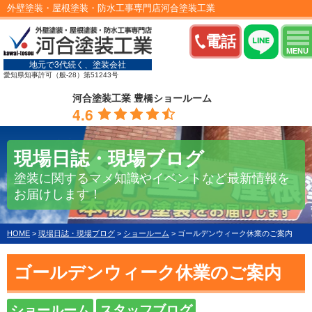
外壁塗装・屋根塗装・防水工事専門店河合塗装工業
電話
MENU
地元で3代続く、塗装会社
愛知県知事許可（般-28）第51243号
河合塗装工業 豊橋ショールーム
4.6
現場日誌・現場ブログ
塗装に関するマメ知識やイベントなど最新情報を
お届けします！
HOME
>
現場日誌・現場ブログ
>
ショールーム
>
ゴールデンウィーク休業のご案内
ゴールデンウィーク休業のご案内
ショールーム
スタッフブログ