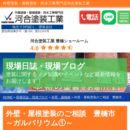
外壁塗装・屋根塗装・防水工事専門店河合塗装工業
電話
MENU
地元で3代続く、塗装会社
愛知県知事許可（般-28）第51243号
河合塗装工業 豊橋ショールーム
4.6
現場日誌・現場ブログ
塗装に関するマメ知識やイベントなど最新情報を
お届けします！
HOME
>
現場日誌・現場ブログ
>
外壁・屋根材
>
外壁・屋根塗装のご相談 豊橋市 ～ガルバリウム①～
外壁・屋根塗装のご相談 豊橋市
～ガルバリウム①～