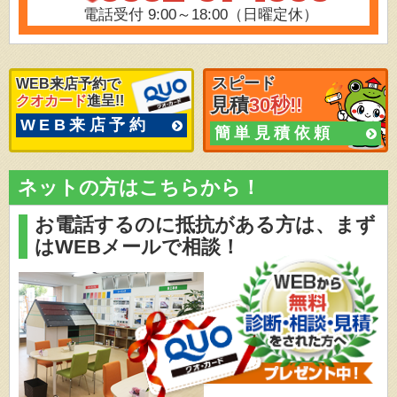
電話受付 9:00～18:00（日曜定休）
スピード
WEB来店予約で
クオカード
進呈!!
見積
30秒!!
WEB来店予約
簡単見積依頼
ネットの方はこちらから！
お電話するのに抵抗がある方は、
まず
はWEBメールで相談！