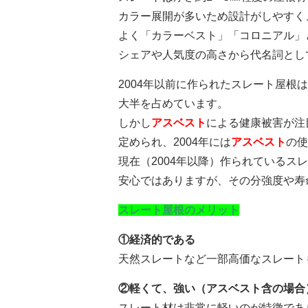
カラー展開が多いため設計がしやすく
よく「カラーベスト」「コロニアル」
シェアや人気度の高さから代名詞とし
2004年以前に作られたスレート屋根
大半を占めています。
しかし
アスベスト
による健康被害が注
定められ、2004年には
アスベスト
の使
現在（2004年以降）作られているス
安心ではありますが、その分強度や寿
スレート屋根のメリット
①経済的である
天然スレートなど一部高価なスレート
②軽くて、強い（アスベスト含の場合
スレート材は非常に軽いのが特徴であ