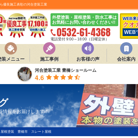
ら優良施工表彰の河合塗装工業
外壁塗装・屋根塗装・防水工事は
WEB
お気軽にお問い合わせください!!
クオ
0532-61-4368
WEB
電話受付 9:00～18:00（日曜定休）
塗装メニュー
施工事例
お客様の声
会社案内
河合塗装工業 豊橋ショールーム
4.6
グ
新情報をお届けします！
・屋根塗装 豊橋市 スレート屋根