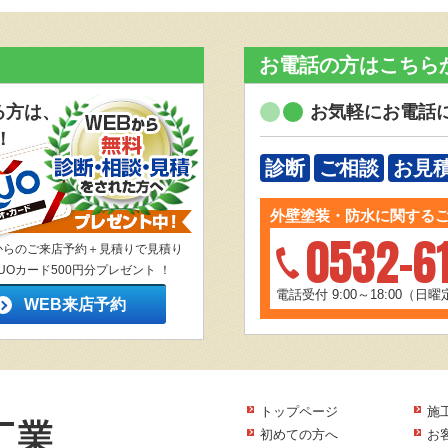
お電話の方はこちら
る方は、
お気軽にお電話
！
診断
ご相談
お見
外壁塗装・防水に関する
0532-6
からのご来店予約＋見積りで見積り
UOカード500円分プレゼント ！
電話受付 9:00～18:00（日
WEB来店予約
トップページ
施
初めての方へ
お