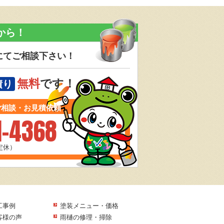
から！
にてご相談下さい！
無料
です！
積り
ご相談・お見積依頼
1-4368
曜定休）
工事例
塗装メニュー・価格
客様の声
雨樋の修理・掃除