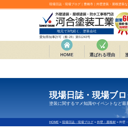
現場日誌・現場ブログ｜豊橋市｜外壁塗装・屋根塗装な
地元で3代続く、塗装会社
愛知県知事許可（般-28）第51243号
HOME
選ばれる理由
現場日誌・現場ブロ
塗装に関するマメ知識やイベントなど最
HOME
>
現場日誌・現場ブログ
>
外壁・屋根材
>
外壁