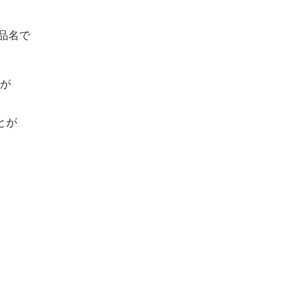
品名で
が
とが