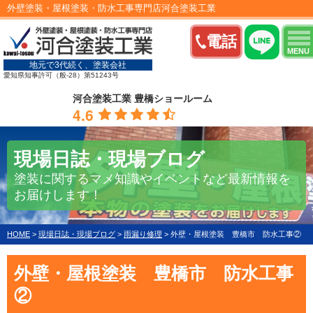
外壁塗装・屋根塗装・防水工事専門店河合塗装工業
電話
MENU
地元で3代続く、塗装会社
愛知県知事許可（般-28）第51243号
河合塗装工業 豊橋ショールーム
4.6
現場日誌・現場ブログ
塗装に関するマメ知識やイベントなど最新情報を
お届けします！
HOME
>
現場日誌・現場ブログ
>
雨漏り修理
>
外壁・屋根塗装 豊橋市 防水工事②
外壁・屋根塗装 豊橋市 防水工事
②