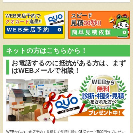
スピード
WEB来店予約で
クオカード
進呈!!
見積
30秒!!
WEB来店予約
簡単見積依頼
ネットの方はこちらから！
お電話するのに抵抗がある方は、
まず
はWEBメールで相談！
WEBからのご来店予約＋見積りで見積り時にQUOカード500円分プレゼン