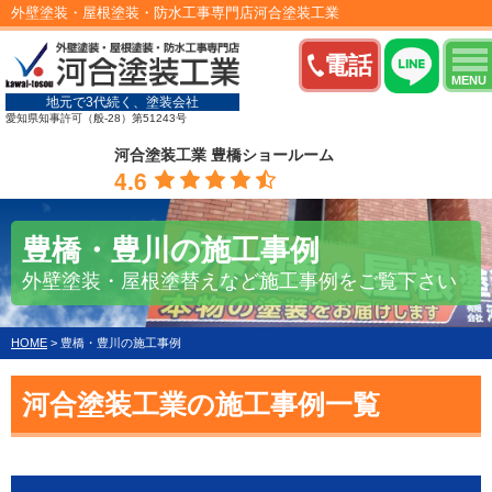
外壁塗装・屋根塗装・防水工事専門店河合塗装工業
電話
MENU
地元で3代続く、塗装会社
愛知県知事許可（般-28）第51243号
河合塗装工業 豊橋ショールーム
4.6
豊橋・豊川の施工事例
外壁塗装・屋根塗替えなど施工事例をご覧下さい
HOME
>
豊橋・豊川の施工事例
河合塗装工業の施工事例一覧