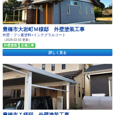
豊橋市大岩町Ｍ様邸 外壁塗装工事
外壁：フッ素塗料+インテグラルコート
（2026.02.02 更新）
外壁塗装
足場工事
詳しく見る
豊橋市Ｔ様邸 外壁塗装工事