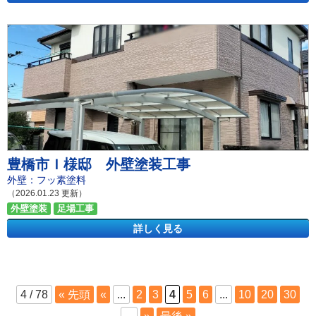
豊橋市Ｉ様邸 外壁塗装工事
外壁：フッ素塗料
（2026.01.23 更新）
外壁塗装
足場工事
詳しく見る
4 / 78
« 先頭
«
...
2
3
4
5
6
...
10
20
30