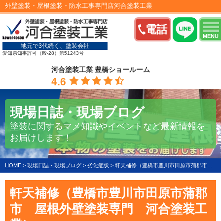
外壁塗装・屋根塗装・防水工事専門店河合塗装工業
電話
MENU
地元で3代続く、塗装会社
愛知県知事許可（般-28）第51243号
河合塗装工業 豊橋ショールーム
4.6
現場日誌・現場ブログ
塗装に関するマメ知識やイベントなど最新情報を
お届けします！
HOME
>
現場日誌・現場ブログ
>
劣化症状
>
軒天補修（豊橋市豊川市田原市蒲郡市 屋根外壁塗装専門 河合塗装工業）
軒天補修（豊橋市豊川市田原市蒲郡
市 屋根外壁塗装専門 河合塗装工