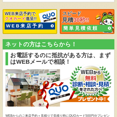
スピード
WEB来店予約で
クオカード
進呈!!
見積
30秒!!
WEB来店予約
簡単見積依頼
ネットの方はこちらから！
お電話するのに抵抗がある方は、
まず
はWEBメールで相談！
WEBからのご来店予約＋見積りで見積り時にQUOカード500円分プレゼン