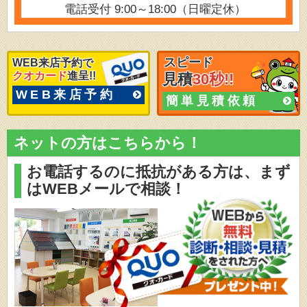
電話受付 9:00～18:00（日曜定休）
スピード
WEB来店予約で
クオカード
進呈!!
見積
30秒!!
WEB来店予約
簡単見積依頼
ネットの方はこちらから！
お電話するのに抵抗がある方は、
まず
はWEBメールで相談！