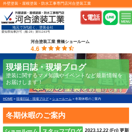
外壁塗装・屋根塗装・防水工事専門店河合塗装工業
電話
MENU
地元で3代続く、塗装会社
愛知県知事許可（般-28）第51243号
河合塗装工業 豊橋ショールーム
4.6
現場日誌・現場ブログ
塗装に関するマメ知識やイベントなど最新情報を
お届けします！
HOME
>
現場日誌・現場ブログ
>
ショールーム
>
冬期休暇のご案内
冬期休暇のご案内
2023.12.22 (Fri) 更新
ショールーム
スタッフブログ