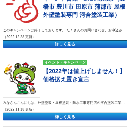
橋市 豊川市 田原市 蒲郡市 屋根
外壁塗装専門 河合塗装工業）
このキャンペーンは終了しております。 たくさんのお問い合わせ、お申込みをいただきありがとうございました。 新たなキャンペーンやイベント情報が掲載されているかも・・・☟イベント・キャンペーンの記事をご確認ください！ イベント告知 先行告知 初売祭 2023/1/7～1/31 日頃の感謝を込めて初売祭を開催させて頂きます。 みなさんこんにちは。外壁塗装・屋根塗装・防水工事専門店の河合塗装工業です。 豊橋市・豊川市近隣地域密着で外壁塗装や屋根塗装、防水工事、雨漏り補修を中心に手掛けております。 河合塗装工業では、外壁塗装、屋根塗装、防水工事、雨漏り補修を気軽に相談できる会社目指しサービスを展開しています。 さて、今回は 初売祭 のご案内です★ 当社はお蔭様で創業60年を迎えることができました。 日頃の感謝を込めて新春 初売り祭を開催します。 河合塗装工業では、、 初売祭を開催いたします。 今回のキャンペーンでは、 2023年1月31日までにご成約のお客様に、なんと・・・ 足場代半額 ※100万以上の工事をご成約したお客様に限ります。 さらに御成約特典として ギフト券1万円分orお肉1万円分orかに1万円分 ご用意しています♪＾＾♪ ※50万以上の工事をご成約したお客様に限ります。 お問合せ時に「新春チラシ見たよ」とお申し付けください。 年始だからこその、お得に施工できるチャンスです！ 「外壁・屋根の塗装や修繕を行いたい・・・でも費用もかかるし中々決断できなかった><」 という方必見のキャンペーンです♪ この機会にぜひ一度お問い合わせください＾＾ 期間限定です！詳しくは新春チラシをご覧ください。 ↓ ↓ ↓ *=**-*:_*:=*:*=**-*:_*:=*:*=**-*:_*:=*:*=**-*:_*:=*:*=**-*:_*:=*:*=**-*:_*:=*:*=**-*:_*:=*:*=**-*:_*:=*:*=**-*:_*:=*: このたびの新型コロナウィルスに罹患された皆様と、 感染拡大によって生活に影響を受けられている皆様へ 心よりお見舞いを申し上げます。 *=**-*:_*:=*:*=**-*:_*:=*:*=**-*:_*:=*:*=**-*:_*:=*:*=**-*:_*:=*:*=**-*:_*:=*:*=**-*:_*:=*:*=**-*:_*:=*:*=**-*:_*:=*: 弊社では、全員の手洗いの徹底、スタッフ・職人のマスク着用、換気、 ドアノブ・デスクなど多くの方が触れる場所の除菌、アルコール消毒など 感染拡大予防を徹底し通常営業を行っております！！ 一刻も早く終息に向かうよう、弊社も一人一人が対策をしっかり取って参ります。 外出を控えられている方も多くいらっしゃると思います。 河合塗装工業ではお電話やホームページからのご相談も受け付けております。 早急に事態が落ち着くことを社員一同祈っております。 引き続きよろしくお願い申し上げます。 河合塗装工業では、東三河（豊橋市、豊川市、田原市）を中心に、外壁塗装や屋根塗装、防水工事などを手掛けております。みなさまに気軽に相談できる会社を目指しサービスを展開しておりますので今後ともよろしくお願い致します。 ご相談・現地調査・お見積り提出まで無料です。 不明な点はお気軽にお問い合わせくださいませ。 豊橋市・豊川市からの案件増加に伴い、田原市・蒲郡市等東三河エリアでのお問い合わせが急増しています。 豊橋市・豊川市同様に、地域密着スピード対応でご案内いたしますので、お気軽にお問い合わせください。 河合塗装工業 ショールーム豊橋市西岩田五丁目9-14 1Ｆ 河合塗装工業ショールームのご案内 ショールームには皆様が実際に見て触れて頂けるものをご用意しております。 ご相談・お問い合わせはお気軽に！！ 御見積り依頼、各種診断、不明な点等、お気軽にどうぞ。 お待ちしております。河合塗装工業の施工事例集 「外壁塗装・屋根塗装を考えているけどイメージがわかない・・・」 そんな方は河合塗装工業が施工させて頂いたお宅をご覧ください！ 「屋根・外壁診断」は河合塗装工業におまかせください！ まずはお家の劣化状況をしっかりと把握しましょう。 河合塗装工業ではご相談・現地調査・お見積り提出まで無料でさせて頂きます！ 河合塗装工業の雨漏り診断 雨漏りのプロが原因を特定します。 お家の状況に合わせた納得のご提案をさせて頂きます。 弊社の新型コロナウィルスの対応について 感染拡大予防を徹底し通常営業を行っております！！
（2022.12.28 更新）
詳しく見る
イベント・キャンペーン
【2022年は値上げしません！】
価格据え置き宣言
みなさんこんにちは。外壁塗装・屋根塗装・防水工事専門店の河合塗装工業です。 価格据え置き宣言！ こんにちは。河合塗装工業の伴です。 現在、円安による物価の高騰や、コロナ禍の影響により、全国各地で価格の値上げが行われています。 特に10月は飲食品の値上げが起こり、スーパーで目にする商品の値上げが印象的だったかと思います。 塗装業界におきましても原価高騰により、塗料を中心とした原価の値上げが行われています。 さらに、運賃にも値上げの波が来ており、豊橋、豊川エリアの塗装店も値上げを余儀なくされているのが実情かと思います。 そんな中！河合塗装工業では、年内価格据え置き宣言を行います！来年はおそらく値上げを行うことになるかと思いますが、 2022年12月までにお問い合わせいただいたお客様には、低価格での塗装をご提供！ リフォームをご検討の地域の皆様は、是非今年中にお問い合わせください！ ＞＞お問い合わせはこちら ＞＞まずは来店予約から 皆様のお問い合わせ、お待ちしております！
（2022.11.18 更新）
詳しく見る