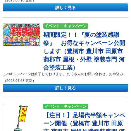
（2023.08.10 更新）
詳しく見る
イベント・キャンペーン
期間限定！！『夏の塗装感謝
祭』 お得なキャンペーン公開
します（豊橋市 豊川市 田原市
蒲郡市 屋根・外壁 塗装専門 河
合塗装工業）
このキャンペーンは終了しております。 たくさんのお問い合わせ、お申込みをいただきありがとうございました。 新たなキャンペーンやイベント情報が掲載されているかも・・・☟イベント・キャンペーンの記事をご確認ください！ 河合塗装工業のホームページをご覧いただきありがとうございます。 期間限定キャンペーン開催！！ さて、この度河合塗装工業では期間限定『夏の感謝祭』を開催いたします。 ホームページに来ていただいた皆様、 チラシを公開しますのでぜひご覧くださいませ。 （ ↓ チラシをクリック ↓ ） 選べるキャンペーン・うれしいご成約特典をご用意 選べる塗装感謝祭キャンペーン Aコース 足場代半額 Bコース リフォームローン金利ゼロ ※どちらかをお選びください ご成約特典 ギフト券１万円分 プレゼント ※条件 ・７月31日までに100万円(税別)以上の工事をご成約したお客様に限ります ・お問合せ時に「感謝祭のチラシを見たよ」と言っていただいた方に限ります ホームページからお問い合わせをいただいた方限定の特典 無料の屋根・外壁診断、見積り依頼をホームページからお問い合わせいただいた方限定で 『QUOカード プレゼント！！』 お問い合わせはコチラから！ 来店予約はコチラから！ この機会に多くの方に、河合塗装工業のお得なキャンペーンを利用していただければ嬉しく思います。 詳細、ご不明点などございましたら、お気軽にお問い合わせください。 河合塗装工業では、東三河（豊橋市、豊川市、田原市）を中心に、外壁塗装や屋根塗装、防水工事などを手掛けております。みなさまに気軽に相談できる会社を目指しサービスを展開しておりますので今後ともよろしくお願い致します。 ❁❁❁ チラシ ❁❁❁ ↓ click ❁❁❁ インスタグラム 公開中 ❁❁❁ ↓ click ❁❁❁ 助成金について ❁❁❁ ↓ click ❁❁❁ ショールーム来店予約はこちら ❁❁❁ ↓ click ご相談・現地調査・お見積り提出まで無料です。 不明な点はお気軽にお問い合わせくださいませ。 豊橋市・豊川市からの案件増加に伴い、田原市・蒲郡市等東三河エリアでのお問い合わせが急増しています。 豊橋市・豊川市同様に、地域密着スピード対応でご案内いたしますので、お気軽にお問い合わせください。 河合塗装工業 ショールーム豊橋市西岩田五丁目9-14 1Ｆ 河合塗装工業ショールームのご案内 ショールームには皆様が実際に見て触れて頂けるものをご用意しております。 ご相談・お問い合わせはお気軽に！！ 御見積り依頼、各種診断、不明な点等、お気軽にどうぞ。 お待ちしております。河合塗装工業の施工事例集 「外壁塗装・屋根塗装を考えているけどイメージがわかない・・・」 そんな方は河合塗装工業が施工させて頂いたお宅をご覧ください！ 「屋根・外壁診断」は河合塗装工業におまかせください！ まずはお家の劣化状況をしっかりと把握しましょう。 河合塗装工業ではご相談・現地調査・お見積り提出まで無料でさせて頂きます！ 河合塗装工業の雨漏り診断 雨漏りのプロが原因を特定します。 お家の状況に合わせた納得のご提案をさせて頂きます。 弊社の新型コロナウィルスの対応について 感染拡大予防を徹底し通常営業を行っております！！
（2023.07.08 更新）
詳しく見る
イベント・キャンペーン
【注目！】足場代半額キャンペ
ーン開催（豊橋市 豊川市 田原