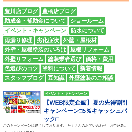
豊川店ブログ
豊橋店ブログ
助成金・補助金について
ショールーム
イベント・キャンペーン
防水について
雨漏り修理
劣化症状
外壁・屋根材
外壁・屋根塗装のいろは
屋根リフォーム
外壁リフォーム
塗装業者選び
価格・費用
色選びのコツ
塗料について
新着情報
スタッフブログ
豆知識
外壁塗装のご相談
イベント・キャンペーン
【WEB限定企画】夏の先得割引
キャンペーン□5％キャッシュバ
ック□
このキャンペーンは終了しております。 たくさんのお問い合わせ、お申込みをいただきありがとうございました。 新たなキャンペーンやイベント情報が掲載されているかも・・・☟イベント・キャンペーンの記事をご確認ください！ 【キャンペーン情報】キャンペーン：夏の先得割引キャンペーン 期間：2023/8/1～2023/8/31 条件：このブログ又はホームページをご覧になった方 100万円以上のご成約※小工事は含まれません 施工時期を弊社へお任せしていただける場合 お問合せ方法：お電話・メール ※お問い合わせの際には必ず「ホームページを見た」とお伝えください。 ※ご検討中の方はお早めにお問い合わせくださいませ。 一般的には9～10月は塗装シーズンで繁忙期なのですが、直前になってから秋に施工を希望された場合、お客様のご希望に沿えない場合があるのです。。。 しかし！！ 8月は比較的問い合わせが落ち着く時期で、そんな時期だからこそ早期にお問い合わせいただいたお客様に対して優先的に特に品質面に自信のある職人を手配させていただくことができます！ 更に！！ 今ならご成約金額の5％をキャッシュバック！！ご成約金額によっては、10万円以上お得にリフォームが可能です！ こちらの特典は8月31日までのご成約に限らせていただきます！ 施工時期については弊社へお任せいただきますが、きちんと施工要領を遵守して お引き渡しをさせていただきます！ 今年度塗装をご検討されているお客様は、是非今お問合せください！ ⇩⇩お問合せは下記から⇩⇩ 河合塗装工業ショールームのご案内 ショールームには皆様が実際に見て触れて頂けるものをご用意しております。 ご相談・お問い合わせはお気軽に！！ 御見積り依頼、各種診断、不明な点等、お気軽にどうぞ。 お待ちしております。河合塗装工業の施工事例集 「外壁塗装・屋根塗装を考えているけどイメージがわかない・・・」 そんな方は河合塗装工業が施工させて頂いたお宅をご覧ください！ 「屋根・外壁診断」は河合塗装工業におまかせください！ まずはお家の劣化状況をしっかりと把握しましょう。 河合塗装工業ではご相談・現地調査・お見積り提出まで無料でさせて頂きます！ 河合塗装工業の雨漏り診断 雨漏りのプロが原因を特定します。 お家の状況に合わせた納得のご提案をさせて頂きます。 弊社の新型コロナウィルスの対応について 感染拡大予防を徹底し通常営業を行っております！！ 河合塗装工業では、東三河（豊橋市、豊川市、田原市）を中心に、外壁塗装や屋根塗装、防水工事などを手掛けております。みなさまに気軽に相談できる会社を目指しサービスを展開しておりますので今後ともよろしくお願い致します。 ❁❁❁ ショールーム来店予約はこちら ❁❁❁ ↓ click ご相談・現地調査・お見積り提出まで無料です。 不明な点はお気軽にお問い合わせくださいませ。 豊橋市・豊川市からの案件増加に伴い、田原市・蒲郡市等東三河エリアでのお問い合わせが急増しています。 豊橋市・豊川市同様に、地域密着スピード対応でご案内いたしますので、お気軽にお問い合わせください。 河合塗装工業 ショールーム豊橋市西岩田五丁目9-14 1Ｆ