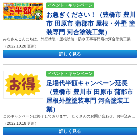
イベント・キャンペーン
お急ぎください！（豊橋市 豊川
市 田原市 蒲郡市 屋根・外壁 塗
装専門 河合塗装工業）
みなさんこんにちは。外壁塗装・屋根塗装・防水工事専門店の河合塗装工業です。 お急ぎください！ こんにちは。河合塗装工業営業の伴です。 先日、娘の保育園の運動会がありました。まだ1歳なので、運動会と言ってもかけっこして親子でできる遊びを少しする程度でした。 コロナ禍ということもあり、父兄で密にならないように学年別でしっかりと時間が区切られていました。 娘の出番は、たったの２０分程のプログラムではありましたが、今まで練習してきて初めての運動会だった為主人も有給をとり、楽しみにしていました。 ところが、残念ながら数日前から熱が出てしまい、当日も熱で欠席という悲しい結末になってしまいました。 気温差があるせいか体調を崩しやすいですね。 またコロナの感染者数も増加傾向になっていますので、より一層体調管理には気をつけて行きたいと思います。 コロナといえば、ワクチンの４回目の接種の案内が届きました。 オミクロン株対応のワクチンも打てるようです。早めに予約して接種しようと思います。 コロナの感染者数が増えて来ると、今年の年末はどうなるのか懸念がでて来ます。 実家の家族でもなかなか大人数で集まれない状態が数年続いているので、早くコロナにおびえることのないもとの日常が戻ればいいなぁと思います。 もう１０月も終わりに近づいてきて、今年も残すところあと２ヶ月ほどになりました。 河合塗装工業では、お客様に感謝の気持ちを込めて足場半額シャンペーンを10月31日まで行っております！ お得に外壁・屋根塗装を行うチャンスですので、気になる方は今すぐお問い合わせください！ 詳しくはこちら↓ https://kawai-tosou.co.jp/blog/19829/ 河合塗装工業では、東三河（豊橋市、豊川市、田原市）を中心に、外壁塗装や屋根塗装、防水工事などを手掛けております。みなさまに気軽に相談できる会社を目指しサービスを展開しておりますので今後ともよろしくお願い致します。 ご相談・現地調査・お見積り提出まで無料です。 不明な点はお気軽にお問い合わせくださいませ。 豊橋市・豊川市からの案件増加に伴い、田原市・蒲郡市等東三河エリアでのお問い合わせが急増しています。 豊橋市・豊川市同様に、地域密着スピード対応でご案内いたしますので、お気軽にお問い合わせください。 河合塗装工業 ショールーム豊橋市西岩田五丁目9-14 1Ｆ 河合塗装工業ショールームのご案内 ショールームには皆様が実際に見て触れて頂けるものをご用意しております。 ご相談・お問い合わせはお気軽に！！ 御見積り依頼、各種診断、不明な点等、お気軽にどうぞ。 お待ちしております。河合塗装工業の施工事例集 「外壁塗装・屋根塗装を考えているけどイメージがわかない・・・」 そんな方は河合塗装工業が施工させて頂いたお宅をご覧ください！ 「屋根・外壁診断」は河合塗装工業におまかせください！ まずはお家の劣化状況をしっかりと把握しましょう。 河合塗装工業ではご相談・現地調査・お見積り提出まで無料でさせて頂きます！ 河合塗装工業の雨漏り診断 雨漏りのプロが原因を特定します。 お家の状況に合わせた納得のご提案をさせて頂きます。 弊社の新型コロナウィルスの対応について 感染拡大予防を徹底し通常営業を行っております！！
（2022.10.28 更新）
詳しく見る
イベント・キャンペーン
足場代半額キャンペーン延長
（豊橋市 豊川市 田原市 蒲郡市
屋根外壁塗装専門 河合塗装工
業）
このキャンペーンは終了しております。 たくさんのお問い合わせ、お申込みをいただきありがとうございました。 新たなキャンペーンやイベント情報が掲載されているかも・・・☟イベント・キャンペーンの記事をご確認ください！ みなさんこんにちは。外壁塗装・屋根塗装・防水工事専門店の河合塗装工業です。 豊橋市・豊川市近隣地域密着で外壁塗装や屋根塗装、防水工事、雨漏り補修を中心に手掛けております。 河合塗装工業では、外壁塗装、屋根塗装、防水工事、雨漏り補修を気軽に相談できる会社目指しサービスを展開しています。 さて、今回は 足場代半額キャンペーン延長のご案内です★ 河合塗装工業では、、 足場代半額キャンペーンを延長いたします。 今回のキャンペーンでは、 2022年10月31日までにお問合せ頂いたお客様に、なんと・・・ 足場代を半額 御成約特典としてご用意しています♪＾＾♪ ※条件・施工時期未指定・Google口コミの投稿をして頂ける方・税別100万以上の工事をご成約したお客様に限ります。 お問合せ時に「足場代半額キャンペーン」とお申し付けください。 お気軽にお問い合わせください♪ 「外壁・屋根の塗装や修繕を行いたい・・・でも費用もかかるし中々決断できなかった><」という方必見のキャンペーンです♪ この機会にぜひ一度お問い合わせください＾＾ *=**-*:_*:=*:*=**-*:_*:=*:*=**-*:_*:=*:*=**-*:_*:=*:*=**-*:_*:=*:*=**-*:_*:=*:*=**-*:_*:=*:*=**-*:_*:=*:*=**-*:_*:=*: このたびの新型コロナウィルスに罹患された皆様と、 感染拡大によって生活に影響を受けられている皆様へ 心よりお見舞いを申し上げます。 *=**-*:_*:=*:*=**-*:_*:=*:*=**-*:_*:=*:*=**-*:_*:=*:*=**-*:_*:=*:*=**-*:_*:=*:*=**-*:_*:=*:*=**-*:_*:=*:*=**-*:_*:=*: 弊社では、全員の手洗いの徹底、スタッフ・職人のマスク着用、換気、 ドアノブ・デスクなど多くの方が触れる場所の除菌、アルコール消毒など 感染拡大予防を徹底し通常営業を行っております！！ 一刻も早く終息に向かうよう、弊社も一人一人が対策をしっかり取って参ります。 外出を控えられている方も多くいらっしゃると思います。 河合塗装工業ではお電話やホームページからのご相談も受け付けております。 早急に事態が落ち着くことを社員一同祈っております。 引き続きよろしくお願い申し上げます。 ご不明な点などございましたら、何なりとお気軽にお問い合わせくださいませ。 河合塗装工業では、東三河（豊橋市、豊川市、田原市）を中心に、外壁塗装や屋根塗装、防水工事などを手掛けております。みなさまに気軽に相談できる会社を目指しサービスを展開しておりますので今後ともよろしくお願い致します。 ご相談・現地調査・お見積り提出まで無料です。 不明な点はお気軽にお問い合わせくださいませ。 豊橋市・豊川市からの案件増加に伴い、田原市・蒲郡市等東三河エリアでのお問い合わせが急増しています。 豊橋市・豊川市同様に、地域密着スピード対応でご案内いたしますので、お気軽にお問い合わせください。 河合塗装工業 ショールーム豊橋市西岩田五丁目9-14 1Ｆ 河合塗装工業ショールームのご案内 ショールームには皆様が実際に見て触れて頂けるものをご用意しております。 ご相談・お問い合わせはお気軽に！！ 御見積り依頼、各種診断、不明な点等、お気軽にどうぞ。 お待ちしております。河合塗装工業の施工事例集 「外壁塗装・屋根塗装を考えているけどイメージがわかない・・・」 そんな方は河合塗装工業が施工させて頂いたお宅をご覧ください！ 「屋根・外壁診断」は河合塗装工業におまかせください！ まずはお家の劣化状況をしっかりと把握しましょう。 河合塗装工業ではご相談・現地調査・お見積り提出まで無料でさせて頂きます！ 河合塗装工業の雨漏り診断 雨漏りのプロが原因を特定します。 お家の状況に合わせた納得のご提案をさせて頂きます。 弊社の新型コロナウィルスの対応について 感染拡大予防を徹底し通常営業を行っております！！
（2022.10.18 更新）
詳しく見る