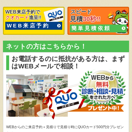
スピード
WEB来店予約で
クオカード
進呈!!
見積
30秒!!
WEB来店予約
簡単見積依頼
ネットの方はこちらから！
お電話するのに抵抗がある方は、
まず
はWEBメールで相談！
WEBからのご来店予約＋見積りで見積り時にQUOカード500円分プレゼン