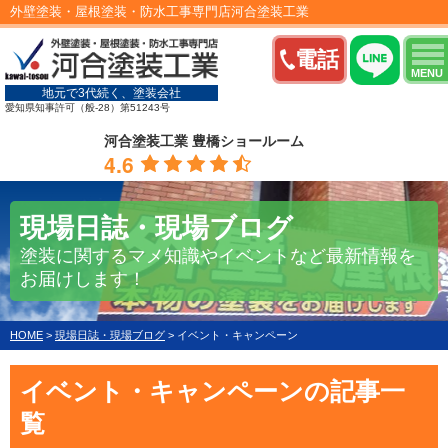
外壁塗装・屋根塗装・防水工事専門店河合塗装工業
電話
MENU
地元で3代続く、塗装会社
愛知県知事許可（般-28）第51243号
河合塗装工業 豊橋ショールーム
4.6
現場日誌・現場ブログ
塗装に関するマメ知識やイベントなど最新情報を
お届けします！
HOME
>
現場日誌・現場ブログ
>
イベント・キャンペーン
イベント・キャンペーンの記事一
覧