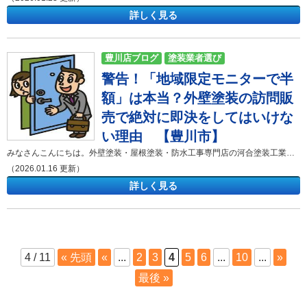
詳しく見る
豊川店ブログ
塗装業者選び
警告！「地域限定モニターで半
額」は本当？外壁塗装の訪問販
売で絶対に即決をしてはいけな
い理由 【豊川市】
みなさんこんにちは。外壁塗装・屋根塗装・防水工事専門店の河合塗装工業です。 「ピンポーン」とインターホンが鳴り、玄関を開けると「近くで工事をしている者ですが、お宅の屋根が割れているのが見えました」と指摘された経験はありますでしょうか。突然、自宅の不具合を指摘されると、誰でも不安な気持ちになってしまいます。さらに「今なら地域限定のモニター価格で工事ができます」と提案されると、お得な話に聞こえて心が揺らいでしまうかもしれません。 この記事では、外壁塗装や屋根塗装の業界で横行している「モニター商法」の手口と、その甘い言葉の裏に隠されたリスクについて詳しく解説します。 ご自宅のメンテナンスを検討中の方だけでなく、訪問販売の業者に提案を受けて迷っている方も、大切なお住まいと資産を守るために、戸建て住宅の外壁塗装、屋根塗装を検討中の方はぜひ最後まで読んでみてください！ 屋根塗装は重要だからこそ「モニター商法」の標的にされやすい まず、大前提としてお伝えしたいのは、屋根塗装や外壁塗装は住宅を長持ちさせるために非常に重要であるという事実です。屋根は紫外線や雨風を直接受け止めており、定期的な塗装メンテナンスを行わなければ、雨漏りや建物の腐食につながります。 しかし、この「屋根塗装は重要である」という事実を逆手にとって、不安を煽（あお）り、不当な契約を結ばせようとする業者が存在します。それが「モニター商法」を用いる一部の訪問販売業者です。 モニター商法とは、「この地域のモデルケースとして、特別にモニター価格で施工します」と持ちかけ、大幅な値引きを装って契約を迫る手法です。 『モニター商法』を知っていますか？甘い言葉の裏側をQ＆Aで解説 「モニター」という言葉には、「選ばれた人」「特別なお得感」という響きがあります。しかし、外壁塗装において、この言葉が出たら警戒レベルを最大まで上げる必要があります。 Q. 「今日契約してくれたら半額にする」と急かされています。今日中に決めたほうが良いですか？ A. 絶対に今日中に決めてはいけません。即日契約を迫る業者に、優良な業者は存在しないと断言できます。 まともな塗装業者であれば、現地調査を行い、家の劣化状況を詳細に診断し、塗布面積を正確に計算してからでないと、正確な見積もり金額を出すことはできません。現場を見たその場で「半額にします」と言えるのは、どんぶり勘定で見積もりを作っている証拠です。 また、「今日だけ」と期限を切るのは、お客様に冷静に考える時間を与えず、他の業者と比較検討（相見積もり）をさせないための作戦です。屋根塗装は重要かつ高額な工事です。即決を迫る姿勢そのものが、お客様の利益を無視している証拠と言えます。 悪質な業者がよく使う「3つの危険なキーワード」 訪問販売業者が来訪した際、以下のキーワードが出てきたら、その話は疑ってかかる必要があります。これらの言葉は、消費者の不安と射幸心（しゃこうしん：偶然の利益を期待する心）を煽るための常套句です。 1. 「近所で工事をしているので挨拶に来ました」 これは「挨拶」を口実にして、玄関のドアを開けさせるためのテクニックです。実際には近所で工事などしていない場合も多くあります。また、本当に工事をしていたとしても、別の家の工事担当者が、わざわざ頼まれてもいないお宅の屋根を細かくチェックすることは、通常業務ではあり得ません。 2. 「屋根が割れています／瓦がズレています」 屋根は下から見えにくいため、嘘をついてもバレにくい場所です。そこを狙って、実際には何の問題もないのに「割れている」「ズレている」と嘘の報告をするケースが後を絶ちません。中には、屋根に登って点検するフリをして、自分たちでわざと瓦を割って写真を撮り、「壊れていました」と報告する極めて悪質な業者も存在します。知らない業者は絶対に屋根に登らせてはいけません。 3. 「キャンペーンで残り1枠です」 「限定」や「残りわずか」という言葉で焦燥感を煽ります。「この地域であと1軒だけモニター価格で提供できます」といった言い回しは、マニュアル通りのセールストークです。実際には、何軒契約しても「残り1枠」と言い続けています。 実体験を紹介します 「訪問販売会社の常套手段に注意！」 なぜ屋根塗装・外壁塗装で「訪問販売の即決」は絶対にしてはいけないのか この記事で最もお伝えしたいことは、**「訪問販売での即決は絶対にダメ」**ということです。その理由を明確にします。 適正価格かどうかの判断が不可能であるため 外壁塗装や屋根塗装には「定価」が存在しません。家の大きさ、劣化状況、使用する塗料の種類によって価格は大きく変動します。そのため、1社だけの見積もりを見ても、その金額が高いのか安いのか、一般の方が判断することは不可能です。即決をしてしまうと、相場より50万円以上高い金額で契約してしまうリスクが非常に高くなります。 施工品質が保証されないリスクが高いため 即決を迫る業者は、「契約を取ること」がゴールになっています。契約さえ取れれば、工事は下請け業者に丸投げし、施工管理を一切行わないケースが多々あります。その結果、塗料を既定の量より薄めて使ったり、乾燥時間を守らずに塗り重ねたりする手抜き工事が発生します。どんなに良い塗料を使っても、施工品質が悪ければ、数年で塗装が剥がれてきます。屋根塗装は重要なメンテナンスですが、質の悪い工事をするくらいなら、何もしない方がマシな場合さえあります。 冷静な判断力を失っている状態での契約になるため 突然の訪問で「雨漏りする」と脅され、「今なら安い」と誘惑された状態は、心理的にパニックに近い状態です。そのような精神状態で、数十万円から百万円を超える契約書にハンコを押すのはあまりにも危険です。家族や知人に相談し、地元の信頼できる塗装専門店に見積もりを依頼し、比較検討する時間を必ず確保してください。 もし契約してしまったら？「クーリング・オフ」を活用してください 万が一、その場の雰囲気に飲まれて契約書にサインをしてしまっても、諦める必要はありません。訪問販売による契約の場合、法律で定められた「クーリング・オフ制度」を利用できます。 契約書面を受け取った日を含めて8日以内であれば、無条件で契約の解除が可能です。理由は必要ありません。「やっぱりやめます」と伝えるだけで、契約は白紙に戻り、違約金などを支払う必要も一切ありません。 もし業者が「材料をすでに発注したからキャンセルできない」「足場の手配をしたから違約金がかかる」と言ってきても、それは法律違反です。8日以内であれば、工事が始まっていたとしても、業者の負担で元の状態に戻させることができます。少しでも「おかしいな」「早まったかな」と思ったら、すぐに消費生活センターや、地元の信頼できる塗装店に相談してください。 まとめ 今回は「モニター商法」の手口と、屋根塗装・外壁塗装における訪問販売のリスクについて解説しました。 記事の要点をまとめます。 屋根塗装は住宅を守るために重要だが、その重要性を悪用する業者が存在する。 「モニター価格」「足場代無料」は、お得に見せかけるための危険な罠である。 「今すぐ契約すれば半額」といった甘い言葉を信じてはいけない。 屋根の不具合を指摘されても、知らない業者を絶対に屋根に登らせてはいけない。 訪問販売での即決は絶対にダメ。必ず複数の業者で比較検討を行う。 契約してしまっても、8日以内ならクーリング・オフが可能である。 外壁塗装や屋根塗装は、10年に一度の大切なイベントです。だからこそ、焦って決める必要はありません。お客様ご自身が納得し、信頼できる業者とじっくり話し合って決めることが、失敗しない塗装工事の第一歩です。 「うちの屋根は本当に大丈夫だろうか？」「他社で見積もりを取ったけれど、適正価格なのか見てほしい」といったご相談も大歓迎です。私たちは、お客様の不安を煽るような営業は一切いたしません。 河合塗装工業では、豊橋市・豊川市を中心に、外壁塗装や屋根塗装、防水工事などを手掛けております。 みなさまに気軽に相談できる会社を目指しサービスを展開しておりますので今後ともよろしくお願い致します。 お問い合わせはコチラから！ 来店予約はコチラから！ スムーズにご案内させていただくため、当店ではご来店前のご予約をお願いしております。ホームページ・お電話でお気軽にご予約ください。 ❁❁❁ インスタグラム 公開中 ❁❁❁ ↓ click ❁❁❁ 施工事例一部ご紹介 ❁❁❁ ↓ click 豊橋市A様邸 外壁塗装・屋根塗装 ❁❁❁ 助成金について ❁❁❁ ↓ click ❁❁❁ ショールーム来店予約はこちら ❁❁❁ ↓ click ご相談・現地調査・お見積り提出まで無料です。 不明な点はお気軽にお問い合わせくださいませ。 豊橋市・豊川市からの案件増加に伴い、田原市・蒲郡市等東三河エリアでのお問い合わせが急増しています。 豊橋市・豊川市同様に、地域密着スピード対応でご案内いたしますので、お気軽にお問い合わせください。 河合塗装工業ショールームのご案内 ショールームには皆様が実際に見て触れて頂けるものをご用意しております。 〇 豊橋ショールーム 〒440-0831 愛知県豊橋市西岩田5丁目9-14TEL：0532-61-4368 FAX：0532-61-6658営業時間：9:00～18:00（日曜定休） 〇 豊川ショールーム 〒442-0051 愛知県豊川市中央通4丁目1番地 ショールームでできること📋 専門スタッフによる無料相談お住まいの外壁・屋根の劣化状況、外壁塗装工事のことについてなど、どんなお悩みでもお気軽にご相談ください。🏠 実際の塗装サンプルをご覧いただけます豊富なサンプルを用意しております。サンプルを見ながらの説明。塗装後のお住まいをイメージできます。実際に「見て」「触れる」ことができるショールームで、お家の未来を一緒に考えていきましょう！ ご相談・お問い合わせはお気軽に！！ 御見積り依頼、各種診断、不明な点等、お気軽にどうぞ。 お待ちしております。河合塗装工業の施工事例集 「外壁塗装・屋根塗装を考えているけどイメージがわかない・・・」 そんな方は河合塗装工業が施工させて頂いたお宅をご覧ください！ 「屋根・外壁診断」は河合塗装工業におまかせください！ まずはお家の劣化状況をしっかりと把握しましょう。 河合塗装工業ではご相談・現地調査・お見積り提出まで無料でさせて頂きます！
（2026.01.16 更新）
詳しく見る
4 / 11
« 先頭
«
...
2
3
4
5
6
...
10
...
»
最後 »