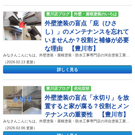
豊川店ブログ
外壁・屋根塗装のいろは
外壁塗装の盲点「庇（ひさ
外壁リフォーム
し）」のメンテナンスを忘れて
いませんか？役割と補修が必要
な理由 【豊川市】
みなさんこんにちは。外壁塗装・屋根塗装・防水工事専門店の河合塗装工業です。 「外壁塗装の見積もりを見たら、『庇（ひさし）』や『霧除け（きりよけ）』という項目が入っていたけれど、これは家のどの部分のことだろう？」 「窓の上にある小さな屋根のような部分は、本当に塗装する必要があるのだろうか？ただの飾りではないのか？」 外壁塗装をご検討中のお客様から、このような疑問をいただくことは非常に多いです。外壁や大きな屋根に比べると、窓の上にある小さな「庇（ひさし）」は目立たない存在です。そのため、ついメンテナンスを後回しにしたり、費用を削るために塗装対象から外してしまったりする方がいらっしゃいます。 しかし、この小さな庇が、実は住宅を「雨漏り」という重大なトラブルから守るための、最前線の防御壁であることをご存じでしょうか。庇のメンテナンスを怠ることは、将来的に高額な修繕費用を招くリスクを高めることにつながります。 この記事を読むと、庇が住宅の寿命を延ばすために不可欠なパーツであることが分かります。そして、ご自宅の庇の状態に合わせて、塗装で済むのか、あるいは板金工事が必要なのか、正しい判断ができるようになります。 そもそも「庇（ひさし）」とはどこの部分？「軒（のき）」との違い 庇（ひさし）とは 庇（ひさし）とは、主に窓や勝手口などの開口部の上に取り付けられた、独立した小さな屋根のことです。建築用語では「霧除け（きりよけ）」や「霧除け庇」と呼ばれることもあります。外壁から飛び出すような形で設置されており、窓を雨や日差しから守る役割をしています。 軒（のき）との違い よく混同されるのが「軒（のき）」です。軒（のき）は、建物の最も上にある大屋根の先端が、外壁よりも外側に飛び出している部分を指します。簡単に言えば、屋根の一部が飛び出しているのが「軒（のき）」で、外壁に後付けのようにくっついている小さな屋根が「庇（ひさし）」です。外壁塗装の見積もりでは、これらは明確に区別されて記載されます。 なぜ家に「庇」がついているの？3つの重要な役割 近年では、デザインがスッキリした「軒ゼロ住宅」や、庇のない真四角な家も増えています。しかし、日本の気候風土において、庇には住宅を守るための非常に合理的な3つの役割があります。 1. 雨だれ汚れと雨漏りを防ぐ（防水・防汚機能） 庇の最大の役割は、雨水が窓ガラスやサッシ周りに直接当たるのを防ぐことです。もし庇がなければ、外壁を伝ってきた汚れた雨水がそのまま窓ガラスを直撃し、窓はすぐに泥汚れや水垢で真っ白になってしまいます。 さらに重要なのが「雨漏り防止」です。窓枠と外壁の隙間は、住宅の中でも特に雨漏りしやすい弱点（ウィークポイント）です。庇が傘の役割をすることで、この弱点に雨水が集中するのを防ぎ、雨漏りのリスクを大幅に下げているのです。 2. 夏の日差しを遮り、室内の温度上昇を防ぐ（遮熱機能） 日本には四季があり、夏の日差しは強烈です。庇は、夏場の高い位置にある太陽からの直射日光を遮り、室内に入る熱をカットします。一方で、冬場の低い位置にある太陽光は、庇の下を通り抜けて室内に届きます。つまり、庇があるだけで、夏は涼しく、冬は暖かいという、自然のエネルギーを利用した省エネ効果が得られるのです。庇がある家とない家では、夏のエアコン効率に大きな差が出ます。 3. 外壁材やシーリング材の劣化を遅らせる（保護機能） 紫外線は、外壁の塗膜や、窓周りのシーリング（ゴムパッキン）を分解し、劣化させる最大の原因です。庇が影を作ることで、その下にある外壁や窓周りの部材を紫外線から守っています。実際に私が現場調査を行うと、庇のある窓のシーリングは15年経っても弾力が残っているのに対し、庇のない窓のシーリングはボロボロにひび割れている、というケースによく遭遇します。庇は自分自身が紫外線を浴びることで、下の部材を身を挺して守っているのです。 外壁塗装の時に「庇（ひさし）」も塗装すべき理由とは？ 「庇の役割は分かったけれど、わざわざ塗装までする必要があるの？」 そう思われるかもしれません。しかし、外壁塗装を行う際には、必ず庇もセットでメンテナンスを行うべきです。その理由は「美観」と「保護」の2点に集約されます。 理由1：素材である鉄部がサビて穴が開くのを防ぐため 多くの住宅の庇は、木材の下地に「トタン」や「ガルバリウム鋼板」といった金属の板を巻いて作られています。 金属は、表面の塗装が劣化すると空気中の酸素や水分と反応し、必ず「サビ（錆）」が発生します。以前お客様宅では、庇の塗装を一度も行わずに20年放置した結果、サビが進行して穴が開き、そこから雨水が侵入して中の木材が腐ってしまっていました。 こうなると、庇が落下する危険性があるため、塗装ではなく「板金交換工事」や「大工工事」が必要になり、費用も数倍に膨れ上がります。外壁塗装のタイミングで定期的に鉄部を塗装し、サビから守ることが最も経済的なメンテナンス方法です。 理由2：家全体の美観バランスを整えるため 外壁塗装で壁面を綺麗に塗り替えると、それまで目立たなかった付帯部（雨樋や庇など）の汚れや色あせが、急に浮き上がって見えてしまいます。 ピカピカの外壁に対して、庇だけがサビて茶色くなっていたり、色が剥げていたりすると、家全体が「手抜き工事をされた」ようなちぐはぐな印象になってしまいます。庇を、屋根の色やサッシの色に合わせて塗装することで、建物の輪郭が引き締まり、新築のような完成度の高い仕上がりになります。 【Q&A】庇（ひさし）の塗装や修理に関するよくある質問 Q1. アルミ製の庇は塗装しなくても良い？ A. 基本的には塗装不要ですが、白サビが気になる場合や色を変えたい場合は塗装可能です。 最近の住宅では、アルミ既製品の庇が取り付けられているケースが増えています。アルミは非常に耐久性が高く、鉄のように赤くボロボロに錆びることはほとんどありません。そのため、機能維持のための塗装は必須ではありません。しかし、長期間放置すると表面に白い粉のような「白サビ」が発生し、見た目が悪くなることがあります。美観を回復させたい場合は、アルミ専用の下塗り材（プライマー）を使用することで塗装が可能です。「外壁の色を変えるので、アルミの色も合わせたい」というご要望にも対応できます。 Q2. 庇の上の板金がめくれています。塗装で直る？ A. めくれや穴あきがある場合、塗装では直りません。「板金カバー工法」が必要です。 塗装はあくまで「表面の保護膜」を作る作業であり、壊れた形を元に戻す接着剤ではありません。強風で板金がめくれ上がったり、サビて穴が開いたりしている場合は、塗装をしても雨水の侵入を防ぐことはできません。その場合は、現在の庇の上から新しい金属板を被せる「板金カバー工法」や、庇自体を新しく作り直す「交換工事」をご提案します。無理に塗装で済ませようとすると、雨漏りの原因になるため注意が必要です。 Q3. 庇の色は何色がおすすめ？ A. 屋根の色に合わせるか、サッシ（窓枠）の色に合わせるのが一般的です。 庇は屋根の一部と捉え、大屋根と同じ色（黒やダークブラウンなど）で塗ると、建物全体に統一感が生まれます。また、窓枠（サッシ）が黒なら黒、白なら白というように、サッシの色と合わせることで、窓周りがスッキリと見え、スタイリッシュな印象になります。外壁の色とは違う色（アクセントカラー）を使うことで、家全体を引き締める効果もあります。 素材別！庇（ひさし）の正しいメンテナンス方法 庇といっても、その素材は住宅によって様々です。素材に合ったメンテナンス方法を選ばなければ、すぐに剥がれたり劣化したりしてしまいます。 1. 鉄・トタン・ガルバリウム鋼板製の庇 最も一般的なタイプです。メンテナンスの基本は「塗装」です。 【施工のポイント】 何よりも重要なのが「ケレン作業（サビ落とし・目荒らし）」です。ヤスリや研磨たわしを使って、古い塗膜やサビを徹底的に落とし、表面に細かい傷をつけます。この作業をしないと、新しい塗料が密着しません。その上で、防錆効果の高い「エポキシ樹脂系サビ止め塗料」を下塗りし、シリコンやフッ素塗料で上塗りを行います。 2. 木造の庇 和風住宅によく見られる、木製の枠組みや銅板が使われているタイプです。 【施工のポイント】 木部は水分を吸いやすいため、防腐・防カビ効果のある「木部専用塗料」を使用します。木目を活かす浸透タイプの塗料を使うか、塗りつぶして保護する造膜タイプの塗料を使うかは、劣化状況やお客様の好みによって決定します。銅板部分は、独特の緑青（ろくしょう）という味わいが出るため、基本的には塗装せずにそのまま経年変化を楽しむことが多いです。 『緑青とは』 3. ガラス・ポリカーボネート製の庇 モダンな住宅や勝手口に使われる透明または半透明のタイプです。【施工のポイント】 これらの素材は塗装する必要はありません。外壁塗装の際に、高圧洗浄で汚れやコケを洗い流す清掃メンテナンスを行います。もし割れている場合は、パネルの交換を行います。 庇（ひさし）からの雨漏りは意外と多い！放置のリスク この記事の冒頭で「庇は雨漏りの最前線」とお伝えしました。最後に、庇のメンテナンスを放置した場合のリスクについて、より具体的にお話しします。 庇は、外壁に穴を開けて取り付けられています。新築時はしっかりと防水処理がされていますが、経年劣化で庇と外壁の境目のシーリングが切れたり、庇内部の防水シートが破れたりすると、そこは「水が入り放題」の状態になります。 庇から侵入した雨水は、壁の中を伝って室内側の窓枠からポタポタと垂れてきます。この時、壁の中にある断熱材はすでに水浸しになっており、柱や土台を腐らせている可能性が高いです。 「たかが小窓の屋根」と侮っていると、見えないところで家の骨組みが蝕まれ、シロアリ被害を誘発することさえあります。 外壁塗装を行う際は、単に色を塗るだけでなく、庇と外壁の取り合い部分（接合部）のシーリングを打ち替えたり、板金の浮きがないかを点検したりすることが、家を長持ちさせるためには極めて重要なのです。 まとめ 今回は、外壁塗装における「庇（ひさし）の役割」と「メンテナンスの重要性」について解説しました。 記事の要点をまとめます。 庇は、窓を雨や紫外線から守り、雨漏りを防ぐ重要な役割を担っている。 外壁塗装と同時に庇を塗装することで、サビによる穴あきや腐食を防ぎ、余計な交換費用がかかるのを回避できる。 美観の面でも、庇を塗装することで家全体の印象が引き締まる。 アルミ製は塗装必須ではないが、美観のために塗装可能。鉄部はケレンとサビ止めが必須である。 庇の付け根は雨漏りの原因になりやすいため、シーリング補修などの防水対策も同時に行うべきである。 外壁塗装は、外壁や屋根という大きな面に目が行きがちですが、庇のような「付帯部」のメンテナンスこそが、住宅の寿命を左右すると言っても過言ではありません。 「うちの庇は錆びてボロボロだけれど、塗装で直るのかな？」「雨漏りが心配だから一度見てほしい」など、少しでも気になることがあれば、ぜひ専門家の診断を受けてみてください。 河合塗装工業では、豊橋市・豊川市を中心に、外壁塗装や屋根塗装、防水工事などを手掛けております。 みなさまに気軽に相談できる会社を目指しサービスを展開しておりますので今後ともよろしくお願い致します。 お問い合わせはコチラから！ 来店予約はコチラから！ スムーズにご案内させていただくため、当店ではご来店前のご予約をお願いしております。ホームページ・お電話でお気軽にご予約ください。 ❁❁❁ インスタグラム 公開中 ❁❁❁ ↓ click ❁❁❁ 施工事例一部ご紹介 ❁❁❁ ↓ click 豊橋市A様邸 外壁塗装・屋根塗装 ❁❁❁ 助成金について ❁❁❁ ↓ click ❁❁❁ ショールーム来店予約はこちら ❁❁❁ ↓ click ご相談・現地調査・お見積り提出まで無料です。 不明な点はお気軽にお問い合わせくださいませ。 豊橋市・豊川市からの案件増加に伴い、田原市・蒲郡市等東三河エリアでのお問い合わせが急増しています。 豊橋市・豊川市同様に、地域密着スピード対応でご案内いたしますので、お気軽にお問い合わせください。 河合塗装工業ショールームのご案内 ショールームには皆様が実際に見て触れて頂けるものをご用意しております。 〇 豊橋ショールーム 〒440-0831 愛知県豊橋市西岩田5丁目9-14TEL：0532-61-4368 FAX：0532-61-6658営業時間：9:00～18:00（日曜定休） 〇 豊川ショールーム 〒442-0051 愛知県豊川市中央通4丁目1 ショールームでできること📋 専門スタッフによる無料相談お住まいの外壁・屋根の劣化状況、外壁塗装工事のことについてなど、どんなお悩みでもお気軽にご相談ください。🏠 実際の塗装サンプルをご覧いただけます豊富なサンプルを用意しております。サンプルを見ながらの説明。塗装後のお住まいをイメージできます。実際に「見て」「触れる」ことができるショールームで、お家の未来を一緒に考えていきましょう！ ご相談・お問い合わせはお気軽に！！ 御見積り依頼、各種診断、不明な点等、お気軽にどうぞ。 お待ちしております。河合塗装工業の施工事例集 「外壁塗装・屋根塗装を考えているけどイメージがわかない・・・」 そんな方は河合塗装工業が施工させて頂いたお宅をご覧ください！ 「屋根・外壁診断」は河合塗装工業におまかせください！ まずはお家の劣化状況をしっかりと把握しましょう。 河合塗装工業ではご相談・現地調査・お見積り提出まで無料でさせて頂きます！
（2026.02.13 更新）
詳しく見る
豊川店ブログ
劣化症状
外壁塗装の盲点「水切り」を放
外壁・屋根塗装のいろは
置すると家が腐る？役割とメン
テナンスの重要性 【豊川市】
みなさんこんにちは。外壁塗装・屋根塗装・防水工事専門店の河合塗装工業です。 外壁塗装の見積もり書をご覧になった際、「水切り（みずきり）」という項目があることに気づかれたことはありますでしょうか。「外壁や屋根は目立つから塗装するのは分かるけれど、足元の細い金属まで塗る必要があるの？」 「そもそも水切りって、家のどこの部分で、どんな役割をしているの？」 このようにお感じになる方は非常に多いです。確かに、水切りは幅数センチの目立たない部材です。しかし、この小さな金属板が、実は住宅を「雨漏り」や「シロアリ」から守るための、極めて重要な役割を担っていることをご存じでしょうか。 そもそも「水切り（みずきり）」とはどこの部分？ まず、水切りが家のどこにあるのかを確認しましょう。戸建て住宅の外を見て回ると、外壁の一番下と、コンクリートの基礎との間に、金属のプレートがぐるりと一周取り付けられているのが見つかるはずです。これが「土台水切り（どだいみずきり）」と呼ばれるものです。 また、窓枠の下や、ベランダの手すりの下、1階の屋根と2階の外壁がぶつかる部分などにも取り付けられています。これらは全て、雨水を適切に処理するための「水切り」です。一般的にガルバリウム鋼板やアルミ、ステンレスなどの金属で作られています。 外壁塗装の現場では、これら金属部分を総称して「付帯部（ふたいぶ）」と呼びますが、その中でも水切りは特に機能性が高い部材なのです。（水切りが無い住宅もあります） 『付帯部の塗装』 なぜ水切りが必要なのか？住宅を守る2つの大きな役割 「別に金属の板なんてなくても、壁と基礎を直接くっつければ良いのではないか？」と思われるかもしれません。しかし、水切りには絶対に外すことのできない2つの重要な役割があります。 1. 基礎内部への雨水の侵入を防ぐ（防水機能） もし水切りがなかったら、外壁を伝って落ちてきた雨水は、そのまま基礎コンクリートの上面に回り込んでしまいます。 基礎と土台（木の柱）の隙間に水が入り込むと、床下の木材が腐食し、カビが発生する原因になります。水切りは、外壁を伝ってきた雨水を、基礎の内部に入れないように外側へ「切って」落とす役割をしています。まさに「水を切る」ための部材なのです。 2. 基礎を乾燥させ、シロアリを防ぐ（通気・防虫機能） 最近の住宅工法（基礎パッキン工法など）では、基礎と土台の間に隙間を空けて、床下の換気を行っています。水切りには、この隙間から雨水が入るのを防ぎつつ、空気だけを通すという役割もあります。また、水切りがあることで、地面から上がってくるシロアリが物理的に侵入しにくくなる効果もあります。つまり、水切りを健全に保つことは、シロアリ対策としても非常に重要なのです。 外壁塗装の時に「水切り塗装」を絶対に行うべき理由 「金属製なら丈夫そうだし、塗装しなくても良いのでは？」 予算を抑えるために、水切りの塗装を省きたいと考えるお客様もいらっしゃいます。しかし、私たちはプロとして、外壁塗装を行う際は必ず水切りも一緒に塗装することを強くおすすめしています。その理由は主に3つあります。 理由1：金属は必ず「サビ」る 多くの住宅で採用されている水切りは、スチールやガルバリウム鋼板といった金属製です。これらは表面に塗装やメッキ加工がされていますが、年数が経てば紫外線や雨風の影響で保護層が劣化します。保護層がなくなると、金属は酸化し、サビ（錆）が発生します。 築20年のお宅を調査に伺った際、水切りのメンテナンスを一度もしていなかったため、サビが進行してボロボロになり、指で押すと穴が開いてしまう状態でした。こうなると塗装では直せず、板金そのものを交換する大掛かりな工事が必要になります。外壁塗装のタイミングで塗装をして膜を作っておけば、サビの発生を防ぎ、長持ちさせることができます。 理由2：美観のバランスを整えるため 外壁塗装を行って壁がピカピカになると、それまで気にならなかった付帯部の汚れや色あせが、急に目立つようになります。壁は新築のように美しいのに、その足元にある水切りが色あせて古ぼけていたらどうでしょうか。家全体の印象が「リフォームしたのに、なんだか締まらない」という状態になってしまいます。水切りを、サッシの色や屋根の色に合わせて塗装することで、家全体の輪郭が引き締まり、完成度が格段に上がります。 理由3：雨漏りのリスクを最小限にするため 先ほどお伝えした通り、水切りに穴が開くと、そこから雨水が基礎内部へ侵入します。特に、1階の屋根と2階の外壁が接する部分にある水切りは重要です。ここが劣化すると、1階の天井裏に雨漏りが発生します。外壁塗装は、単に色を塗るだけでなく、こうした細部の劣化を見つけ出し、防水機能を回復させるメンテナンスの機会でもあります。 【Q&A】水切りの塗装について、よくある質問 Q1. 水切りはどんな色で塗るのが正解？ A. 一般的には「サッシ（窓枠）の色」か「屋根の色」に合わせるのがおすすめです。 水切りは家の周囲を囲むラインのような存在です。外壁の色と全く同じにする場合もありますが、少しメリハリをつけるために、黒やブラウン、ホワイトなどのサッシ色に合わせるケースが多いです。 また、屋根の色と合わせることで、家全体に統一感が生まれます。汚れが目立ちにくい色（グレーやブラウン系）を選ぶのも一つのポイントです。 Q2. 基礎（コンクリート部分）も一緒に塗装したほうが良い？ A. 基礎の塗装は必須ではありませんが、美観と保護のために専用塗料で塗ることは可能です。 注意していただきたいのは、水切りと基礎は「別物」だということです。水切りは金属用の塗料で塗りますが、基礎コンクリートには「基礎専用の通気性のある塗料」を使う必要があります。 もし、基礎に普通のペンキを塗ってしまうと、地面からの湿気が抜けなくなり、塗装がすぐに膨れて剥がれてしまいます。基礎も綺麗にしたい場合は、必ず基礎専用塗料（キソガードなど）を提案してくれる業者に依頼してください。 Q3. アルミ製の水切りは塗装しなくて良いと聞きましたが本当？ A. 基本的には塗装不要ですが、美観のために塗ることも可能です。 アルミは非常にサビにくい金属なので、機能維持のために塗装が必須というわけではありません。また、塗料が密着しにくい素材であるため、かつては「アルミは塗れない」と言われていました。 しかし、現在は下塗り材（プライマー）の性能が向上し、アルミでも塗装が可能になっています。「白サビが出て見た目が悪い」「外壁の色を変えたので、アルミの色が浮いてしまう」といった場合は、適切な下処理を行った上で塗装することをおすすめします。 水切り塗装の工程と重要ポイント 水切り塗装は、ただペンキを塗れば良いというものではありません。特に金属部分の塗装は、下地処理が命です。ここでは施工手順をご紹介します。 1. ケレン作業（目荒らし・サビ落とし） これが最も重要な工程です。「ケレン」とは、ヤスリや研磨たわしを使って、金属表面の汚れやサビを落とす作業のことです。また、サビていない場合でも、わざと表面に細かい傷をつける「目荒らし」という作業を行います。ツルツルした金属のままでは塗料が引っかからず、すぐに剥がれてしまうからです。悪質な業者はこの工程を省き、いきなり塗料を塗ることがありますが、それでは数年で塗装がペリペリと剥がれてしまいます。見積書に「ケレン」や「下地処理」が含まれているか必ず確認してください。 2. サビ止め塗装（下塗り） 次に、金属専用の「サビ止め塗料」を塗ります。これは、金属と上塗り塗料を密着させる接着剤の役割と、新たなサビの発生を防ぐ防錆（ぼうせい）の役割を果たします。水切りは地面に近く湿気の影響を受けやすいため、防錆力の高いエポキシ樹脂系のサビ止め塗料を使用することが一般的です。 3. 中塗り・上塗り（仕上げ） 最後に、仕上げ用の塗料を2回塗ります（中塗りと上塗り）。使用する塗料は、外壁塗装で使う塗料と同等か、それ以上の耐久性を持つもの（シリコンやフッ素など）を選びます。 外壁は15年持つのに、水切りだけ10年で色あせてしまっては意味がありません。私たちは、建物全体の耐久バランスを考えて塗料を選定しています。 水切りにこんな症状があったら要注意！劣化のサイン ご自宅の水切りが塗装すべき状態かどうか、以下のチェックポイントを確認してみてください。 色あせ・チョーキング: 表面のツヤがなくなり、手で触ると白い粉がつく状態。塗装の膜が劣化しています。 赤サビ・白サビ: 金属が腐食し始めています。早急なケレンとサビ止め塗装が必要です。 変形・へこみ: 物をぶつけたりして大きく変形している場合、そこから水が入る可能性があります。場合によっては板金交換が必要です。 塗膜の剥がれ: 以前に塗装した箇所がペラペラと剥がれている場合、施工不良（ケレン不足）の可能性があります。 これらの症状が見られたら、外壁塗装を検討すべきタイミングです。放置すればするほど、修繕費用は高くなってしまいます。 まとめ 今回は、外壁塗装における「水切りの役割」と「メンテナンスの重要性」について解説しました。 記事のポイントをまとめます。 水切りは、基礎内部への雨水の侵入を防ぐとともに、シロアリ対策としても重要な役割を担っている。 外壁塗装と同時に水切りを塗装することで、サビによる腐食（穴あき）を防ぎ、住宅の寿命を延ばすことができる。 水切りを塗装することで、建物全体の美観が引き締まり、リフォームの完成度が上がる。 アルミ製や銅製の水切りなど、素材によって塗装の要・不要や工法が異なるため、プロの判断が必要である。 塗装工事においては、**「ケレン作業（目荒らし）」**を行うかどうかが、長持ちするかどうかの分かれ道となる。 「たかが数センチの金属板」と思われるかもしれませんが、水切りは住宅を足元から支える縁の下の力持ちです。外壁塗装は、壁を綺麗にするだけでなく、こうした付帯部の機能を回復させ、家全体をリセットする大切な機会です。 「うちの水切りはサビているけれど大丈夫かな？」「交換が必要なのか塗装で直るのか見てほしい」など、少しでも気になることがあれば、ぜひ専門家の診断を受けてみてください。 河合塗装工業では、豊橋市・豊川市を中心に、外壁塗装や屋根塗装、防水工事などを手掛けております。 みなさまに気軽に相談できる会社を目指しサービスを展開しておりますので今後ともよろしくお願い致します。 お問い合わせはコチラから！ 来店予約はコチラから！ スムーズにご案内させていただくため、当店ではご来店前のご予約をお願いしております。ホームページ・お電話でお気軽にご予約ください。 ❁❁❁ インスタグラム 公開中 ❁❁❁ ↓ click ❁❁❁ 施工事例一部ご紹介 ❁❁❁ ↓ click 豊橋市A様邸 外壁塗装・屋根塗装 ❁❁❁ 助成金について ❁❁❁ ↓ click ❁❁❁ ショールーム来店予約はこちら ❁❁❁ ↓ click ご相談・現地調査・お見積り提出まで無料です。 不明な点はお気軽にお問い合わせくださいませ。 豊橋市・豊川市からの案件増加に伴い、田原市・蒲郡市等東三河エリアでのお問い合わせが急増しています。 豊橋市・豊川市同様に、地域密着スピード対応でご案内いたしますので、お気軽にお問い合わせください。 河合塗装工業ショールームのご案内 ショールームには皆様が実際に見て触れて頂けるものをご用意しております。 〇 豊橋ショールーム 〒440-0831 愛知県豊橋市西岩田5丁目9-14TEL：0532-61-4368 FAX：0532-61-6658営業時間：9:00～18:00（日曜定休） 〇 豊川ショールーム 〒442-0051 愛知県豊川市中央通4丁目1 ショールームでできること📋 専門スタッフによる無料相談お住まいの外壁・屋根の劣化状況、外壁塗装工事のことについてなど、どんなお悩みでもお気軽にご相談ください。🏠 実際の塗装サンプルをご覧いただけます豊富なサンプルを用意しております。サンプルを見ながらの説明。塗装後のお住まいをイメージできます。実際に「見て」「触れる」ことができるショールームで、お家の未来を一緒に考えていきましょう！ ご相談・お問い合わせはお気軽に！！ 御見積り依頼、各種診断、不明な点等、お気軽にどうぞ。 お待ちしております。河合塗装工業の施工事例集 「外壁塗装・屋根塗装を考えているけどイメージがわかない・・・」 そんな方は河合塗装工業が施工させて頂いたお宅をご覧ください！ 「屋根・外壁診断」は河合塗装工業におまかせください！ まずはお家の劣化状況をしっかりと把握しましょう。 河合塗装工業ではご相談・現地調査・お見積り提出まで無料でさせて頂きます！
（2026.02.06 更新）