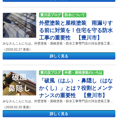
豊川店ブログ
防水について
外壁塗装と屋根塗装 雨漏りす
外壁・屋根塗装のいろは
る前に対策を！住宅を守る防水
工事の重要性 【豊川市】
みなさんこんにちは。外壁塗装・屋根塗装・防水工事専門店の河合塗装工業です。 「外壁や屋根の汚れが目立ってきたけれど、雨漏りしているわけではないから外壁塗装や屋根塗装はまだしなくても大丈夫だろう」 「防水という言葉を聞くけれど、外壁塗装や屋根塗装と防水工事はどう関係しているのだろうか」 外壁塗装や屋根塗装を検討されているお客様は、上記のような疑問や悩みをお持ちです。建物の外観を綺麗に保つことも外壁塗装や屋根塗装の目的ですが、外壁塗装や屋根塗装の最大の目的は、建物に防水機能を持たせて雨漏りを防ぐことです。雨漏りが発生してから外壁塗装や屋根塗装を行っても、建物の内部の木材はすでに腐食しています。 なぜ外壁塗装と屋根塗装が必要なのか？防水機能の重要性を解説 外壁塗装と屋根塗装を行う最も重要な目的は、建物に防水機能を与えることです。 新築時に建物の外壁や屋根に塗られた塗料は、太陽の紫外線や雨風を浴びることで、約10年で防水機能を失います。塗料の防水機能が失われると、外壁材や屋根材という建物の素材自体が直接雨水を吸収するようになります。外壁材や屋根材が雨水を吸収すると、外壁材や屋根材は水分を含んで膨張し、太陽の熱で乾燥する際に外壁材や屋根材は収縮します。 外壁材や屋根材は膨張と収縮を毎日繰り返すことで、外壁材や屋根材の表面に徐々にひび割れが発生します。ひび割れた部分から雨水が建物の内部に侵入すると、建物に雨漏りが発生します。雨漏りを防ぐためには、外壁材や屋根材にひび割れが発生する前に、外壁塗装と屋根塗装を行い、建物の防水性を復活させることが不可欠です。 雨漏りが発生してからでは遅い！外壁塗装と屋根塗装を後回しにする3つのリスク 雨漏りが発生する前に外壁塗装と屋根塗装を行うべき理由は、雨漏りが発生した後の被害が非常に大きいからです。雨漏りを放置して建物の防水機能が失われた場合のリスクを3つ紹介します。 1. 修繕費用が数百万円に跳ね上がるリスク 外壁塗装や屋根塗装による防水メンテナンスを怠ると、建物の修繕費用は大幅に高くなります。外壁塗装と屋根塗装を定期的に行えば、一般的な戸建て住宅の場合、外壁塗装と屋根塗装の工事費用は約100万円から150万円で収まります。 しかし、雨漏りが発生して建物の内部の木材が腐食した場合、外壁塗装と屋根塗装だけでは建物を直すことができません。腐食した木材を交換する大工工事や、屋根を新しく作り直す屋根葺き替え工事が必要になります。木材の交換工事や屋根葺き替え工事を行うと、工事費用は300万円から500万円に跳ね上がります。建物の修繕費用を節約するためには、雨漏りが発生する前に外壁塗装と屋根塗装を行うことが最も効果的です。 2. 湿気を好むシロアリが発生するリスク 建物の防水機能が低下して雨漏りが発生すると、建物にシロアリが発生する確率が高くなります。シロアリは、水分を含んだ湿った木材を好んで食べます。雨漏りによって建物の壁の中や床下の木材が濡れると、濡れた木材はシロアリにとって絶好の餌場になります。 シロアリが建物の柱やはりを食べてしまうと、建物の耐震性は著しく低下します。地震が発生した際、シロアリに食べられた建物は倒壊する危険性があります。建物をシロアリから守るためには、外壁塗装と屋根塗装で建物の防水性を保ち、建物の内部に雨水を入れないことが重要です。 3. カビによる家族の健康被害のリスク 雨漏りは建物を壊すだけでなく、住んでいる家族の健康にも悪影響を及ぼします。雨水が建物の内部に侵入すると、壁紙の裏側や天井の裏側に大量のカビが発生します。カビの胞子は空気中を浮遊し、住んでいる家族はカビの胞子を吸い込んでしまいます。 カビの胞子を吸い込むと、家族はアレルギー症状や喘息を発症する恐れがあります。特に小さなお子様や高齢者がいる家庭では、カビによる健康被害は深刻な問題になります。家族の健康を守るためには、外壁塗装と屋根塗装による防水対策を確実に行い、カビの発生を防ぐ必要があります。 「雨漏り対策 まだ間に合う！梅雨前の外壁塗装 屋根塗装」 【体験談】実際に起きた雨漏りの恐怖 豊橋市で外壁塗装と屋根塗装の現場調査を行った際の実体験をお話しします。 お客様の住宅は築15年の木造住宅でした。お客様は「まだ外壁塗装と屋根塗装をしなくても大丈夫だろう」と考え、新築時から一度も外壁塗装と屋根塗装を行っていませんでした。ある日、お客様の住宅の1階のリビングの天井に、直径30センチほどの茶色いシミができました。 私がお客様の住宅の屋根裏に入って調査を行うと、屋根の内部の木材は雨水を含んで真っ黒に腐食していました。屋根材の防水機能が完全に切れて屋根材がひび割れ、ひび割れた隙間から長年にわたって雨水が侵入していたのです。結果として、お客様は外壁塗装と屋根塗装だけでは建物を直すことができず、屋根を新しく作り直す大規模な工事を行うことになりました。 外壁塗装と屋根塗装の費用であれば約120万円で済む予定でしたが、屋根を作り直す工事の費用は350万円を超えてしまいました。お客様は「もっと早く外壁塗装と屋根塗装をして、建物の防水対策をしておけばよかった」と大変後悔されていました。建物を守るためには、雨漏りが起こる前の外壁塗装と屋根塗装による防水対策が絶対に必要です。 外壁塗装と屋根塗装のタイミングを示す5つの劣化サイン 建物の防水機能が低下していることを示すサインは、建物の外観に現れます。以下の5つの劣化サインを住宅の外壁や屋根で見つけたら、外壁塗装と屋根塗装による防水工事を検討するタイミングです。 1. 外壁を触ると白い粉がつくチョーキング現象 外壁を指でこすった際に、指に白い粉が付着する現象をチョーキング現象と呼びます。チョーキング現象は、太陽の紫外線によって塗料の成分が分解され、塗料が粉状になっている状態です。チョーキング現象が発生している外壁は、防水機能を完全に失っています。すぐに外壁塗装を行う必要があります。 2. 外壁材や屋根材のひび割れ（クラック） 外壁材や屋根材の表面に発生したひび割れは、雨水が侵入する直接的な入り口になります。特に、ひび割れの幅が0.3ミリメートルを超える太いひび割れは、雨水が建物の内部に深く入り込むため非常に危険です。ひび割れを見つけた場合は、ひび割れを埋める防水工事を行い、外壁塗装と屋根塗装を行う必要があります。 3. 塗料の膜の剥がれと膨れ 外壁や屋根の塗料がペラペラと剥がれていたり、水ぶくれのように膨らんでいたりする状態は、塗料が建物に密着していない証拠です。塗料が剥がれた部分は建物の素材がむき出しになっており、むき出しの部分から雨水が吸収されます。古い塗料を削り落とし、新しく外壁塗装と屋根塗装を行う必要があります。 4. 外壁や屋根へのカビとコケの発生 外壁や屋根に緑色のコケや黒いカビが生えている場合、外壁や屋根は常に湿気を帯びている状態です。塗料の防水機能が効いていれば、雨水は弾かれるためカビやコケは生えません。カビやコケが発生しているということは、外壁や屋根が雨水を吸い込んでいる証拠です。外壁塗装と屋根塗装で防水性を回復させる必要があります。 5. 窓の周りのシーリングのひび割れ 外壁材と外壁材の隙間や、窓のサッシの周りには、シーリングというゴム状の防水材が埋め込まれています。シーリングが太陽の紫外線で劣化すると、シーリングは硬くなり、シーリングの中心にひび割れが発生します。シーリングのひび割れは雨漏りの大きな原因になるため、古いシーリングを撤去し、新しいシーリングを充填する防水工事が必要です。 【Q&A】外壁塗装・屋根塗装・防水工事に関するよくある質問 Q1. 外壁塗装と屋根塗装は同時に行った方が良い？ A. 外壁塗装と屋根塗装は同時に行うことを強くおすすめします。 外壁塗装を行う場合も、屋根塗装を行う場合も、建物の周りに足場を組み立てる必要があります。一般的な戸建て住宅の場合、足場を組み立てる費用は約15万円から25万円かかります。外壁塗装と屋根塗装を別々の時期に行うと、足場を組み立てる費用を2回支払うことになります。外壁塗装と屋根塗装を同時に行えば、足場を組み立てる費用は1回分で済むため、全体の工事費用を約20万円節約できます。 Q2. ベランダの防水工事も外壁塗装や屋根塗装と一緒に依頼できる？ A. はい、ベランダの防水工事も外壁塗装や屋根塗装と一緒に施工可能です。 ベランダの床は平らであるため、ベランダの床には雨水が溜まりやすい構造になっています。ベランダの床に施されている防水層も、外壁や屋根と同じように約10年で劣化します。ベランダの防水層がひび割れると、1階の部屋に雨漏りが発生します。外壁塗装や屋根塗装を行うタイミングで、ベランダの床に新しい防水塗料を塗る防水工事を一緒に行うことが、建物を長持ちさせる秘訣です。 Q3. 塗料の種類によって外壁や屋根の防水性能は変わる？ A. 塗料のグレードによって、防水性能が持続する期間（耐用年数）が変わります。 一般的なシリコン塗料を使用した場合、外壁塗装や屋根塗装の防水性能は約10年間持続します。一方、より高品質なフッ素塗料や無機塗料を使用した場合、外壁塗装や屋根塗装の防水性能は約15年から20年間持続します。長期間にわたって建物を雨水から守りたい場合は、耐用年数が長い高グレードの塗料を選ぶことをおすすめします。お客様の予算と今後の居住予定年数に合わせて、最適な塗料をご提案します。 まとめ 今回は、建物を雨漏りから守るための外壁塗装、屋根塗装、防水工事の重要性について解説しました。 記事の要点をまとめます。 外壁塗装と屋根塗装の最大の目的は、建物に防水機能を持たせて雨水から建物を守ることである。 雨漏りが発生してから外壁塗装や屋根塗装を行うと、修繕費用が数百万円に跳ね上がるリスクがある。 外壁を触って白い粉がつくチョーキング現象や、外壁のひび割れは、防水機能が低下している危険なサインである。 外壁塗装と屋根塗装は同時に行うことで、足場代を節約できる。 建物を完全に守るためには、外壁塗装と屋根塗装だけでなく、ベランダの防水工事も重要である。 建物の外壁や屋根は、毎日休むことなく太陽の紫外線や雨風にさらされています。今は雨漏りが発生していなくても、建物の防水機能は確実に低下しています。大切な家族が住む家を長持ちさせるためには、雨漏りが発生する前の適切なタイミングで、外壁塗装と屋根塗装を行うことが最も重要です。 「我が家の外壁や屋根は、今すぐ外壁塗装や屋根塗装が必要な状態だろうか」「防水機能がどれくらい低下しているか診断してほしい」とお考えの方は、ぜひ専門家の無料診断を受けてみてください。 河合塗装工業では、豊橋市・豊川市を中心に、外壁塗装や屋根塗装、防水工事などを手掛けております。 みなさまに気軽に相談できる会社を目指しサービスを展開しておりますので今後ともよろしくお願い致します。 お問い合わせはコチラから！ 来店予約はコチラから！ スムーズにご案内させていただくため、当店ではご来店前のご予約をお願いしております。ホームページ・お電話でお気軽にご予約ください。 ❁❁❁ インスタグラム 公開中 ❁❁❁ ↓ click ❁❁❁ 施工事例一部ご紹介 ❁❁❁ ↓ click 豊橋市A様邸 外壁塗装・屋根塗装 ❁❁❁ 助成金について ❁❁❁ ↓ click ❁❁❁ ショールーム来店予約はこちら ❁❁❁ ↓ click ご相談・現地調査・お見積り提出まで無料です。 不明な点はお気軽にお問い合わせくださいませ。 豊橋市・豊川市からの案件増加に伴い、田原市・蒲郡市等東三河エリアでのお問い合わせが急増しています。 豊橋市・豊川市同様に、地域密着スピード対応でご案内いたしますので、お気軽にお問い合わせください。 河合塗装工業ショールームのご案内 ショールームには皆様が実際に見て触れて頂けるものをご用意しております。 〇 豊橋ショールーム 〒440-0831 愛知県豊橋市西岩田5丁目9-14TEL：0532-61-4368 FAX：0532-61-6658営業時間：9:00～18:00（日曜定休） 〇 豊川ショールーム 〒442-0051 愛知県豊川市中央通4丁目1 ショールームでできること📋 専門スタッフによる無料相談お住まいの外壁・屋根の劣化状況、外壁塗装工事のことについてなど、どんなお悩みでもお気軽にご相談ください。🏠 実際の塗装サンプルをご覧いただけます豊富なサンプルを用意しております。サンプルを見ながらの説明。塗装後のお住まいをイメージできます。実際に「見て」「触れる」ことができるショールームで、お家の未来を一緒に考えていきましょう！ ご相談・お問い合わせはお気軽に！！ 御見積り依頼、各種診断、不明な点等、お気軽にどうぞ。 お待ちしております。河合塗装工業の施工事例集 「外壁塗装・屋根塗装を考えているけどイメージがわかない・・・」 そんな方は河合塗装工業が施工させて頂いたお宅をご覧ください！ 「屋根・外壁診断」は河合塗装工業におまかせください！ まずはお家の劣化状況をしっかりと把握しましょう。 河合塗装工業ではご相談・現地調査・お見積り提出まで無料でさせて頂きます！
（2026.02.27 更新）
詳しく見る
豊川店ブログ
外壁・屋根塗装のいろは
「破風（はふ）・鼻隠し（はな
かくし）」とは？役割とメンテ
ナンスの重要性 【豊川市】
みなさんこんにちは。外壁塗装・屋根塗装・防水工事専門店の河合塗装工業です。 外壁塗装の見積もり書には、普段の生活では聞きなれない専門用語がたくさん並んでいます。その中でも、特にお客様からご質問をいただくのが「破風（はふ）」と「鼻隠し（はなかくし）」という項目です。「見積もりに『破風・鼻隠し』と書いてあるけれど、これは家のどこの部分のことだろう？」「壁や屋根は塗装が必要だと分かるけれど、この細かい板のような部分は本当に塗装する必要があるのだろうか？」 このように感じられる方は非常に多いです。専門的な名前がついているため、難しく聞こえるかもしれませんが、実はこの2つの部材は、住宅を「雨風」や「火災」から守るための、極めて重要な役割を担っています。ここを疎かにすると、最悪の場合、屋根が飛んだり雨漏りしたりする原因にもなりかねません。 そもそも「破風（はふ）」と「鼻隠し（はなかくし）」はどこにある？違いは？ まずは、この聞き慣れない2つの部材が、家のどこにあるのかを明確にしましょう。どちらも屋根の「先端」や「側面」に取り付けられている板のことですが、取り付けられている場所によって名前が変わります。 破風（はふ）とは 切妻屋根（きりづまやね：本を開いて伏せたような三角形の屋根）の、雨どいが付いていない側の斜めの部分に取り付けられた板のことを「破風板（はふいた）」と呼びます。 漢字で「風を破る」と書く通り、屋根裏へ横や下から吹き込む風を分散させ、屋根が強風で飛ばされないように守る役割をしています。 鼻隠し（はなかくし）とは 屋根の先端で、雨どいが取り付けられている側の水平な部分に取り付けられた板のことを「鼻隠し（はなかくし）」と呼びます。屋根の内部構造である垂木（たるき：屋根を支える骨組み）の先端を、建築用語で「鼻先（はなさき）」と呼びます。この鼻先の切り口を隠して見栄えを良くするために取り付けられることから「鼻隠し」という名前が付けられました。 なぜ塗装が必要？破風・鼻隠しが担う4つの重要な役割 「ただの飾り板なら、ボロボロになっても放置しておけば良いのでは？」と思われるかもしれません。しかし、破風板と鼻隠しには、住宅の寿命を左右する4つの重要な機能があります。外壁塗装の際にこれらをしっかりとメンテナンスすることは、家全体を守ることにつながります。 1. 強風や雨水の吹き込みを防ぐ（耐風・防水機能） 屋根は上からの雨には強いですが、横や下からの風雨には弱い構造をしています。破風板があることで、横殴りの雨や、台風の強風が屋根裏（天井裏）へ侵入するのを防いでいます。もし破風板が劣化して穴が開いたり、剥がれ落ちたりすると、そこから一気に風が吹き込み、屋根全体がめくれ上がってしまうリスクがあります。 2. 火災の延焼を防ぐ（防火機能） 意外と知られていないのが防火機能です。住宅火災の多くは、下から上へと燃え広がります。窓から噴出した炎が屋根裏に回るのを、破風板と鼻隠しが防波堤となって食い止めています。 そのため、現在の建築基準法では、破風板や鼻隠しには不燃材料（窯業系サイディングや金属など）を使用することが義務付けられています。古い木製の破風板は燃えやすいため、板金で巻くなどのメンテナンスを行い、防火性能を高めることが重要です。 3. 雨どいの土台としての役割（支持機能） 鼻隠しの最も重要な物理的役割は「雨どいを支えること」です。雨どいを取り付ける金具は、鼻隠しにビスで固定されています。もし鼻隠しが腐ってボロボロになると、ビスが効かなくなり、雨どいがグラグラになります。最悪の場合、雪や大雨の重みに耐えきれず、雨どいごと落下してしまう事故につながります。鼻隠しを健全に保つことは、雨どいを守ることと同義なのです。 4. 建物の美観を引き締める（化粧機能） 破風板と鼻隠しは、家を正面から見たときに意外と目立つ「顔」の一部です。外壁塗装で壁を綺麗にしても、屋根の縁取りである破風板が色あせていたり、塗装が剥がれていたりすると、家全体が古ぼけた印象に見えてしまいます。 例えるなら、高級な絵画（家）を飾っても、額縁（破風・鼻隠し）が壊れていては台無しになるのと同じです。 素材によって寿命が違う！破風・鼻隠しの種類と特徴 ご自宅の破風・鼻隠しがどの素材で作られているかをご存じでしょうか。素材によって劣化の仕方が異なり、外壁塗装時の対処法も変わってきます。 木質系（木材） 築30年以上の住宅や和風住宅に多く見られます。 特徴: 呼吸をするため塗料が密着しにくく、最も塗装が剥がれやすい素材です。 劣化症状: 塗膜の剥がれ、腐食、コケの発生。 メンテナンス: こまめな塗装（3〜5年ごと）が必要です。劣化が激しい場合は、金属板で覆う「板金巻き」を強くおすすめします。 窯業系（ようぎょうけい・不燃ボード） 現在の新築住宅で主流の素材です。セメントと繊維質を混ぜて固めたもので、耐久性と耐火性に優れています。 特徴: 意匠性が高く、様々なデザインがあります。 劣化症状: 吸水によるひび割れ、塗膜の色あせ。 メンテナンス: 外壁塗装と同じタイミング（10年〜15年）での塗り替えで十分長持ちします。 金属系（ガルバリウム鋼板・ステンレス） 耐久性が非常に高く、スタイリッシュな見た目が特徴です。 特徴: サビにくいですが、全くサビないわけではありません。 劣化症状: チョーキング（白亜化）、もらいサビ、色あせ。 メンテナンス: 定期的なケレン（サビ落とし）と塗装で、20年以上長持ちさせることが可能です。 【Q&A】破風・鼻隠しの塗装に関するよくある質問 Q. 破風板の塗装が剥がれてボロボロ。塗装だけで直る？ A. 木部が腐っている場合は、塗装では直りません。「板金巻き」か「交換」が必要です。 表面の塗料が剥がれているだけなら、古い塗膜を削り落とす「ケレン作業」を行ってから再塗装すれば綺麗になります。しかし、木材自体が雨水を吸って腐り、指で押すと沈むような状態や、欠損している状態では、塗装をしてもすぐに剥がれてしまいます。 その場合は、腐った部分を補修した上で、上からガルバリウム鋼板などの金属板を被せる「破風板板金巻き（はふいたばんきんまき）」という工事をご提案します。これにより、見た目が新品同様になるだけでなく、耐久性も格段に向上します。 Q. 外壁塗装の色と、破風・鼻隠しの色は合わせた方が良い？ A. 「屋根の色」または「サッシの色」に合わせるのが一般的で、失敗が少ないです。 破風と鼻隠しは、家の輪郭を強調するラインの役割を果たします。そのため、以下の2つのパターンのどちらかをおすすめしています。 屋根と一体化させる: 屋根の色に近い濃い色（黒やダークブラウン）で塗り、重厚感を出す。 サッシ（窓枠）と合わせる: 窓枠が白なら白、黒なら黒で塗り、統一感を出す。 あえて外壁と同色にすることもありますが、全体がぼやけた印象になることがあるため、カラーシミュレーションで慎重に検討することをおすすめします。白系の破風は清潔感が出ますが、雨垂れの汚れが目立ちやすいというデメリットも考慮してください。 Q. 雨どいの交換をするなら、鼻隠しの塗装は不要？ A. いいえ、雨どいを交換するタイミングこそ、鼻隠しをメンテナンスする絶好の機会です。 雨どいが付いている状態では、鼻隠しの裏側や隙間を完璧に塗装することは難しいです。雨どいを交換するために既存の雨どいを撤去した瞬間は、鼻隠しが剥き出しになる唯一のチャンスです。 このタイミングで鼻隠しをしっかり塗装（または板金巻き）しておけば、塗り残しがなくなり、耐久性が飛躍的に向上します。雨どい交換と鼻隠しメンテナンスはセットで考えることを強くおすすめします。 『付帯部塗装・・・一緒に塗装するメリット』 メンテナンスを怠るとどうなる？ 「少し色が剥げているくらいなら大丈夫だろう」 この油断が、後に大きな出費を招くことがあります。ここではお客様の家の事例を一部紹介します。 そのお宅は築25年の木造住宅で、外壁塗装は一度もされていませんでした。破風板の塗装は完全に剥がれ落ち、木肌が露出して灰色に変色していました。足場を組んで近くで確認すると、破風板の接合部分（隙間）から長年にわたって雨水が侵入し、その裏にある屋根の垂木（たるき）や、軒天（のきてん）の下地材まで腐食させていました。 さらに恐ろしいことに、湿った木材を好むシロアリが屋根裏にまで到達していたのです。 結果的に、破風板の交換だけでなく、屋根の一部解体と大工工事、シロアリ駆除工事が必要となり、外壁塗装費用の倍以上の修繕費がかかってしまいました。「もっと早く塗装しておけばよかった」というお客様の悲痛な声は、今でも忘れられません。破風板や鼻隠しは、家を守る盾です。盾が壊れれば、家本体がダメージを受けるのは当然のことなのです。 破風・鼻隠し塗装の重要ポイント「ケレン」 外壁塗装業者の中には、破風や鼻隠しの塗装を「おまけ」程度に考え、十分な下地処理をせずに塗料を塗る業者も存在します。しかし、付帯部の塗装こそ、職人の腕と誠意が問われる場所です。 徹底的なケレン（下地調整）が命 破風板や鼻隠しの塗装で最も重要な工程は、塗る前の「ケレン（研磨）」です。 サンドペーパーやマジックロンという工具を使って、古い塗膜や汚れ、サビを徹底的に削り落とします。同時に、表面に細かい傷をつけることで、塗料の「食いつき」を良くします。このケレン作業をどれだけ丁寧に行うかで、塗装の持ち（耐久年数）が決まると言っても過言ではありません。見積書に「ケレン」や「下地処理」の項目が含まれているか、必ず確認してください。 高耐久な塗料の選定 屋根や破風などの高い場所にある部材は、紫外線や雨風を最も強く受けます。そのため、外壁に使用する塗料と同等、もしくはそれ以上の耐久性を持つ塗料（フッ素塗料や無機塗料など）を使用することが望ましいです。「付帯部は安いウレタン塗料でいいや」と安易に決めてしまうと、数年で破風だけ色あせてしまい、足場を組んで塗り直すことになりかねません。 まとめ 今回は、外壁塗装における「破風・鼻隠しの役割」と「メンテナンスの重要性」について解説しました。 記事の要点をまとめます。 破風・鼻隠しは、強風や雨水の侵入を防ぎ、火災の延焼を食い止める重要な役割がある。 鼻隠しが腐ると、雨どいを支える力がなくなり、落下の危険性が高まる。 木製の破風は劣化が早いため、塗装だけでなく「板金巻き」によるカバー工法が効果的である。 色選びは、屋根やサッシの色と合わせることで、建物全体の美観が引き締まる。 塗装工事においては、**「ケレン作業（下地調整）」**を丁寧に行うことが、剥がれを防ぐ最重要ポイントである。 破風や鼻隠しは、普段まじまじと見ることのない地味なパーツかもしれません。しかし、住宅という大きな資産を守るために、最前線で雨風と戦っている「縁の下の力持ち」です。 外壁塗装は、単に色を塗るだけでなく、こうした細かい部材の健康状態をチェックし、家全体の寿命を延ばすための大切な機会です。 「うちの破風板は木製だけど、まだ塗装で大丈夫かな？」「板金巻きにするといくらかかるの？」など、少しでも気になることがあれば、ぜひ専門家の診断を受けてみてください。経験豊富な職人が、最適なプランをご提案いたします。 河合塗装工業では、豊橋市・豊川市を中心に、外壁塗装や屋根塗装、防水工事などを手掛けております。 みなさまに気軽に相談できる会社を目指しサービスを展開しておりますので今後ともよろしくお願い致します。 お問い合わせはコチラから！ 来店予約はコチラから！ スムーズにご案内させていただくため、当店ではご来店前のご予約をお願いしております。ホームページ・お電話でお気軽にご予約ください。 ❁❁❁ インスタグラム 公開中 ❁❁❁ ↓ click ❁❁❁ 施工事例一部ご紹介 ❁❁❁ ↓ click 豊橋市A様邸 外壁塗装・屋根塗装 ❁❁❁ 助成金について ❁❁❁ ↓ click ❁❁❁ ショールーム来店予約はこちら ❁❁❁ ↓ click ご相談・現地調査・お見積り提出まで無料です。 不明な点はお気軽にお問い合わせくださいませ。 豊橋市・豊川市からの案件増加に伴い、田原市・蒲郡市等東三河エリアでのお問い合わせが急増しています。 豊橋市・豊川市同様に、地域密着スピード対応でご案内いたしますので、お気軽にお問い合わせください。 河合塗装工業ショールームのご案内 ショールームには皆様が実際に見て触れて頂けるものをご用意しております。 〇 豊橋ショールーム 〒440-0831 愛知県豊橋市西岩田5丁目9-14TEL：0532-61-4368 FAX：0532-61-6658営業時間：9:00～18:00（日曜定休） 〇 豊川ショールーム 〒442-0051 愛知県豊川市中央通4丁目1 ショールームでできること📋 専門スタッフによる無料相談お住まいの外壁・屋根の劣化状況、外壁塗装工事のことについてなど、どんなお悩みでもお気軽にご相談ください。🏠 実際の塗装サンプルをご覧いただけます豊富なサンプルを用意しております。サンプルを見ながらの説明。塗装後のお住まいをイメージできます。実際に「見て」「触れる」ことができるショールームで、お家の未来を一緒に考えていきましょう！ ご相談・お問い合わせはお気軽に！！ 御見積り依頼、各種診断、不明な点等、お気軽にどうぞ。 お待ちしております。河合塗装工業の施工事例集 「外壁塗装・屋根塗装を考えているけどイメージがわかない・・・」 そんな方は河合塗装工業が施工させて頂いたお宅をご覧ください！ 「屋根・外壁診断」は河合塗装工業におまかせください！ まずはお家の劣化状況をしっかりと把握しましょう。 河合塗装工業ではご相談・現地調査・お見積り提出まで無料でさせて頂きます！
（2026.02.20 更新）
詳しく見る