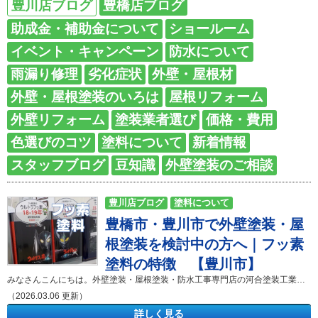
豊川店ブログ
豊橋店ブログ
助成金・補助金について
ショールーム
イベント・キャンペーン
防水について
雨漏り修理
劣化症状
外壁・屋根材
外壁・屋根塗装のいろは
屋根リフォーム
外壁リフォーム
塗装業者選び
価格・費用
色選びのコツ
塗料について
新着情報
スタッフブログ
豆知識
外壁塗装のご相談
豊川店ブログ
塗料について
豊橋市・豊川市で外壁塗装・屋
根塗装を検討中の方へ｜フッ素
塗料の特徴 【豊川市】
みなさんこんにちは。外壁塗装・屋根塗装・防水工事専門店の河合塗装工業です。 「塗料の種類が多すぎて選べない」「フッ素塗料ってどんな塗料？」「外壁塗装や屋根塗装で後悔したくない」と悩む方は多くいらっしゃいます。戸建て住宅の外壁塗装や屋根塗装では、塗料の種類が建物の寿命やメンテナンス費用に大きく影響します。 フッ素塗料とは何か 結論：フッ素塗料は耐久性が非常に高い塗料である フッ素塗料は、フッ素樹脂を主成分とする高耐久型の塗料です。フッ素樹脂は紫外線に強い特徴を持ちます。紫外線による劣化が少ないため、塗膜が長期間維持されます。 外壁塗装や屋根塗装では、紫外線と雨風が劣化の大きな原因です。フッ素塗料は分子構造が安定しているため、塗膜の分解が起きにくいです。 弊社が施工した住宅では、築18年目でも光沢がしっかり残っている外壁がありました。施工時にフッ素塗料を選択した住宅でした。塗料の選択がメンテナンス周期に直結することを実感しました。 フッ素塗料のメリット 結論：長寿命・低汚染性・高い防水性が大きな強みである フッ素塗料には主に3つの大きなメリットがあります。 1. 長寿命で塗り替え回数が減る 一般的なフッ素塗料は耐用年数が15年から20年です。（耐用年数、価格等はフッ素の種類により異なります）30年間のライフサイクルで考えると、シリコン塗料では約2回から3回の外壁塗装が必要になります。フッ素塗料では約1回から2回で済みます。長期的に見ると足場代や人件費の回数が減ります。 2. 低汚染性が高い フッ素塗料は親水性が高い塗料です。雨水が汚れを洗い流します。カビやコケが発生しにくい特徴があります。豊橋市、豊川市のように湿度が高い地域では、外壁の汚れが目立ちやすいです。フッ素塗料は美観維持に効果的です。 3. 防水性能の維持に貢献する 外壁塗装や屋根塗装は美観だけが目的ではありません。防水性能の維持が最大の目的です。フッ素塗料は塗膜の劣化が遅いため、雨水の侵入リスクを長期間抑えます。防水工事と組み合わせることで建物全体の耐久性が向上します。 フッ素塗料のデメリット 結論：初期費用が高い点が最大の注意点である フッ素塗料の最大のデメリットは費用です。 延床30坪の住宅では、外壁塗装全体で約20万円から40万円の差が出ることがあります。 しかし長期視点で考えると、塗り替え回数が減るためトータルコストが抑えられる場合があります。屋根が急勾配の住宅では屋根塗装をすると足場費用が高額になります。足場費用は1回あたり15万円から25万円です。塗り替え回数削減は大きなメリットです。 フッ素塗料はどんな住宅に向いているか 結論：長期間住み続ける予定の住宅に適している フッ素塗料は以下の住宅に適しています。 ・築10年以上で今後20年以上住む予定の住宅・メンテナンス回数を減らしたい住宅・交通量が多く汚れやすい立地の住宅・屋根塗装と同時に耐久性を高めたい住宅 以前施工した住宅では、将来的に二世帯住宅として使用する計画がありました。施主様は30年以上住み続ける予定でした。施主様はフッ素塗料を選択しました。10年後の再塗装を回避できる安心感を重視しました。 よくある問い合わせ（Q＆A） Q：フッ素塗料は防水工事をしなくても雨漏りを防げるか？ A：フッ素塗料だけでは完全な防水はできません。 外壁塗装や屋根塗装は防水の役割を担います。しかしひび割れやシーリングの劣化がある場合は、防水工事やシーリング打ち替えが必要です。塗料は防水層を守る役割です。下地処理を適切に行うことが重要です。 長期的な視点で塗料を選ぶことが重要 外壁塗装や屋根塗装では、塗料の種類によって耐用年数とメンテナンス周期が大きく変わります。塗料の選択は、防水性能の維持期間や将来の塗り替え回数に直結します。 フッ素塗料は高耐久型の塗料です。 耐用年数は15年から20年です。（耐用年数、価格等はフッ素の種類により異なります）塗膜の劣化が遅いため、防水性能の維持期間が長くなります。 30年間住み続ける住宅では、塗り替え回数を1回程度減らせる可能性があります。足場費用を1回分削減できるケースもあります。 『屋根・外壁塗料の種類』 まとめ フッ素塗料は高耐久で低汚染性に優れた塗料です。外壁塗装や屋根塗装のメンテナンス周期を延ばしたい住宅に適しています。初期費用は高い傾向があります。しかし長期的な防水性能維持と塗り替え回数の削減という大きなメリットがあります。 塗料の種類選びは住宅の寿命に直結します。外壁塗装や屋根塗装、防水工事を検討する際は、耐用年数とライフサイクルコストを総合的に判断することが重要です。 河合塗装工業では、豊橋市・豊川市を中心に、外壁塗装や屋根塗装、防水工事などを手掛けております。 みなさまに気軽に相談できる会社を目指しサービスを展開しておりますので今後ともよろしくお願い致します。 お問い合わせはコチラから！ 来店予約はコチラから！ スムーズにご案内させていただくため、当店ではご来店前のご予約をお願いしております。ホームページ・お電話でお気軽にご予約ください。 ❁❁❁ インスタグラム 公開中 ❁❁❁ ↓ click ❁❁❁ 施工事例一部ご紹介 ❁❁❁ ↓ click 豊橋市A様邸 外壁塗装・屋根塗装 ❁❁❁ 助成金について ❁❁❁ ↓ click ❁❁❁ ショールーム来店予約はこちら ❁❁❁ ↓ click ご相談・現地調査・お見積り提出まで無料です。 不明な点はお気軽にお問い合わせくださいませ。 豊橋市・豊川市からの案件増加に伴い、田原市・蒲郡市等東三河エリアでのお問い合わせが急増しています。 豊橋市・豊川市同様に、地域密着スピード対応でご案内いたしますので、お気軽にお問い合わせください。 河合塗装工業ショールームのご案内 ショールームには皆様が実際に見て触れて頂けるものをご用意しております。 〇 豊橋ショールーム 〒440-0831 愛知県豊橋市西岩田5丁目9-14TEL：0532-61-4368 FAX：0532-61-6658営業時間：9:00～18:00（日曜定休） 〇 豊川ショールーム 〒442-0051 愛知県豊川市中央通4丁目1 ショールームでできること📋 専門スタッフによる無料相談お住まいの外壁・屋根の劣化状況、外壁塗装工事のことについてなど、どんなお悩みでもお気軽にご相談ください。🏠 実際の塗装サンプルをご覧いただけます豊富なサンプルを用意しております。サンプルを見ながらの説明。塗装後のお住まいをイメージできます。実際に「見て」「触れる」ことができるショールームで、お家の未来を一緒に考えていきましょう！ ご相談・お問い合わせはお気軽に！！ 御見積り依頼、各種診断、不明な点等、お気軽にどうぞ。 お待ちしております。河合塗装工業の施工事例集 「外壁塗装・屋根塗装を考えているけどイメージがわかない・・・」 そんな方は河合塗装工業が施工させて頂いたお宅をご覧ください！ 「屋根・外壁診断」は河合塗装工業におまかせください！ まずはお家の劣化状況をしっかりと把握しましょう。 河合塗装工業ではご相談・現地調査・お見積り提出まで無料でさせて頂きます！
（2026.03.06 更新）
詳しく見る