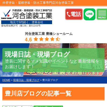
外壁塗装・屋根塗装・防水工事専門店河合塗装工業
電話
MENU
地元で3代続く、塗装会社
愛知県知事許可（般-28）第51243号
河合塗装工業 豊橋ショールーム
4.6
現場日誌・現場ブログ
塗装に関するマメ知識やイベントなど最新情報を
お届けします！
HOME
>
現場日誌・現場ブログ
>
豊川店ブログ
豊川店ブログの記事一覧